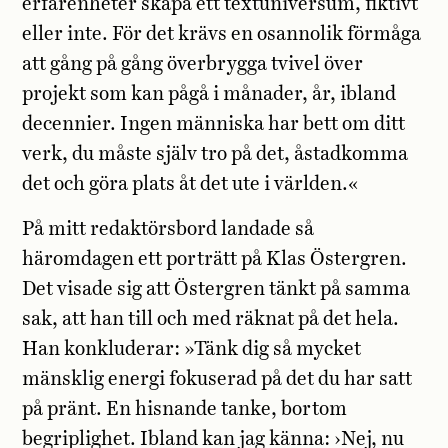
erfarenheter skapa ett textuniversum, fiktivt
eller inte. För det krävs en osannolik förmåga
att gång på gång överbrygga tvivel över
projekt som kan pågå i månader, år, ibland
decennier. Ingen människa har bett om ditt
verk, du måste själv tro på det, åstadkomma
det och göra plats åt det ute i världen.«
På mitt redaktörsbord landade så
häromdagen ett porträtt på Klas Östergren.
Det visade sig att Östergren tänkt på samma
sak, att han till och med räknat på det hela.
Han konkluderar: »Tänk dig så mycket
mänsklig energi fokuserad på det du har satt
på pränt. En hisnande tanke, bortom
begriplighet. Ibland kan jag känna: ›Nej, nu