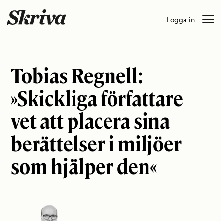
Skip
Logga in
to
content
Tobias Regnell:
»Skickliga författare
vet att placera sina
berättelser i miljöer
som hjälper den«