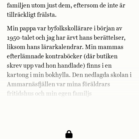
familjen utom just dem, eftersom de inte är
tillräckligt frälsta.
Min pappa var byfolkskollärare i början av
1950-talet och jag har ärvt hans berättelser,
liksom hans lärarkalendrar. Min mammas
efterlämnade kontraböcker (där butiken
skrev upp vad hon handlade) finns i en
kartong i min bokhylla. Den nedlagda skolan i
Ammarnäsfjällen var mina föräldrars
fritidshus och min egen familjs
påsklovsparadis under minst tio år, så jag
visste hur skolan såg ut och var Vajlett bodde.