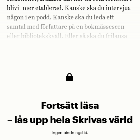
blivit mer etablerad. Kanske ska du intervjua
någon i en podd. Kanske ska du leda ett
samtal med författare på en bokmässescen
eller bibliotekskväll. Eller så ska du frilansa
som kulturjournalist och skriva en text åt en
tidning eller ett magasin.
Fortsätt läsa
– lås upp hela Skrivas värld
Ingen bindningstid.