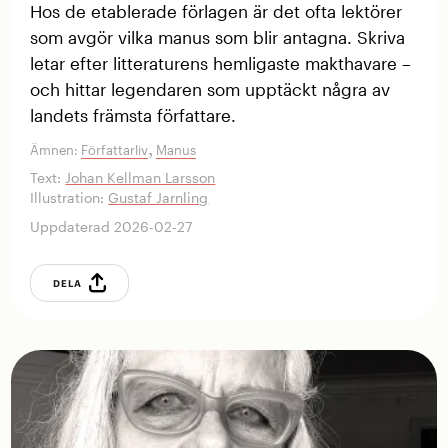
Hos de etablerade förlagen är det ofta lektörer
som avgör vilka manus som blir antagna. Skriva
letar efter litteraturens hemligaste makthavare –
och hittar legendaren som upptäckt några av
landets främsta författare.
,
Ämnen:
Författarliv
Manus
Text:
Johan Kellman Larsson
Illustration:
Gustaf Jarnling
Uppdaterad 2026-02-27
DELA