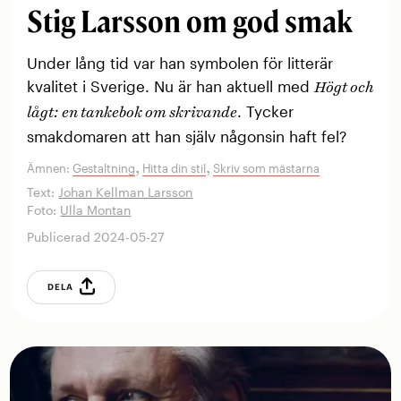
Stig Larsson om god smak
Under lång tid var han symbolen för litterär
kvalitet i Sverige. Nu är han aktuell med
Högt och
. Tycker
lågt: en tankebok om skrivande
smakdomaren att han själv ­någonsin haft fel?
,
,
Ämnen:
Gestaltning
Hitta din stil
Skriv som mästarna
Text:
Johan Kellman Larsson
Foto:
Ulla Montan
Publicerad 2024-05-27
DELA