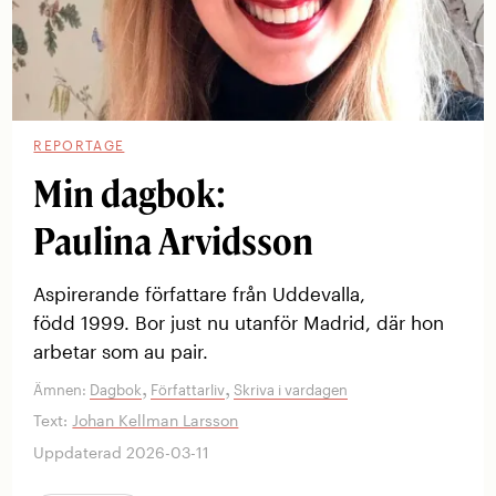
REPORTAGE
Min dagbok:
Paulina Arvidsson
Aspirerande författare från ­Uddevalla,
född 1999. Bor just nu utanför Madrid, där hon
arbetar som au pair.
,
,
Ämnen:
Dagbok
Författarliv
Skriva i vardagen
Text:
Johan Kellman Larsson
Uppdaterad 2026-03-11