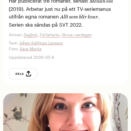
Har ­publicerat tre romaner, senast
Mellan oss
(2019). Arbetar just nu på ett TV-seriemanus
utifrån egna romanen
.
Allt som blir kvar
Serien ska sändas på SVT 2022.
,
,
Ämnen:
Dagbok
Författarliv
Skriva i vardagen
Text:
Johan Kellman Larsson
Foto:
Sara Moritz
Uppdaterad 2026-05-6
DELA