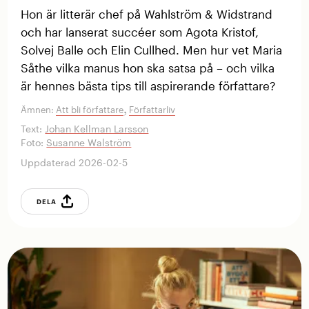
Hon är litterär chef på Wahlström & Widstrand
och har lanserat ­succéer som Agota Kristof,
Solvej Balle och Elin Cullhed. Men hur vet Maria
Såthe vilka manus hon ska ­satsa på – och vilka
är hennes bästa tips till aspirerande författare?
,
Ämnen:
Att bli författare
Författarliv
Text:
Johan Kellman Larsson
Foto:
Susanne Walström
Uppdaterad 2026-02-5
DELA