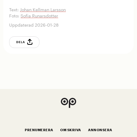
Text:
Johan Kellman Larsson
Foto:
Sofia Runarsdotter
Uppdaterad 2026-01-28
DELA
PRENUMERERA
OM SKRIVA
ANNONSERA