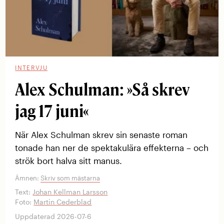
INTERVJU
Alex Schulman: »Så skrev
jag 17 juni«
När Alex Schulman skrev sin senaste roman
tonade han ner de spektakulära effekterna – och
strök bort halva sitt manus.
Ämnen:
Skriv som mästarna
Text:
Johan Kellman Larsson
Foto:
Martin Cederblad
Uppdaterad 2026-07-6