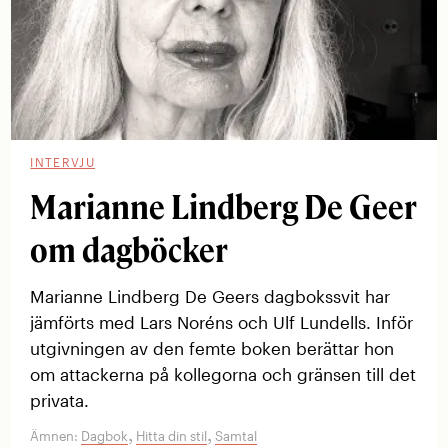
INTERVJU
Marianne Lindberg De Geer
om dagböcker
Marianne Lindberg De Geers dagbokssvit har
jämförts med Lars Noréns och Ulf Lundells. Inför
utgivningen av den femte boken berättar hon
om attackerna på kollegorna och gränsen till det
privata.
,
,
Ämnen:
Dagbok
Hitta din stil
Samtal