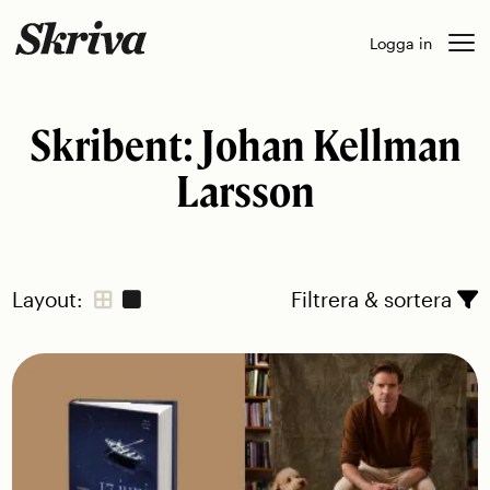
Skip
Logga in
to
content
Skribent:
Johan Kellman
Larsson
Layout:
Filtrera & sortera