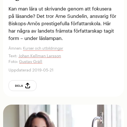
Kan man lära ut skrivande genom att fokusera
på läsande? Det tror Arne Sundelin, ansvarig för
Biskops-Arnös prestigefulla författarskola. Här
har några av landets främsta författarskap tagit
form – under läslampan.
Ämnen:
Kurser och utbildningar
Text:
Johan Kellman Larsson
Foto:
Gustav Gräll
Uppdaterad 2019-05-21
DELA