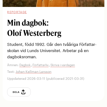
REPORTAGE
Min dagbok:
Olof Westerberg
Student, född 1992. Går den tvååriga Författar­
skolan vid Lunds Universitet. Arbetar på en
dagboksroman.
,
,
Ämnen:
Dagbok
Författarliv
Skriva i vardagen
Text:
Johan Kellman Larsson
Uppdaterad 2026-03-11 (publicerad 2021-03-31)
DELA