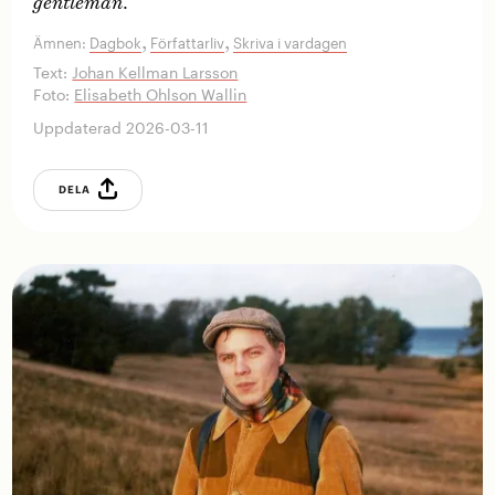
.
gentleman
,
,
Ämnen:
Dagbok
Författarliv
Skriva i vardagen
Text:
Johan Kellman Larsson
Foto:
Elisabeth Ohlson Wallin
Uppdaterad 2026-03-11
DELA