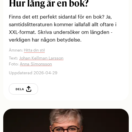
Hur lång är en bok?
Finns det ett perfekt ­sidantal för en bok? Ja,
samtidslitteraturen kommer ­iallafall allt oftare i
XXL-format. Skriva ­undersöker om längden ­
verkligen har någon betydelse.
Ämnen:
Hitta din stil
Text:
Johan Kellman Larsson
Foto:
Anna Simonsson
Uppdaterad 2026-04-29
DELA