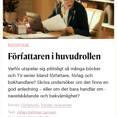
REPORTAGE
Författaren i huvudrollen
Varför utspelar sig plötsligt så många ­böcker
och TV-serier bland författare, förlag och
bokhandlare? Skriva undersöker om det finns en
god ­anledning – eller om det bara handlar om ­
navelskådande och bekvämlighet?
,
Ämnen:
Författarliv
Trender i branschen
Text:
Johan Kellman Larsson