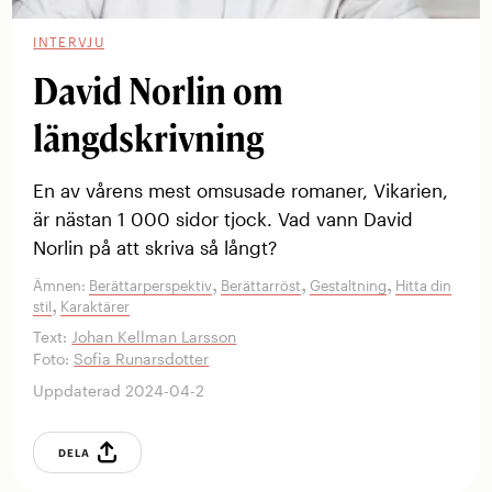
INTERVJU
David Norlin om
längdskrivning
En av vårens mest omsusade romaner, Vikarien,
är nästan 1 000 sidor tjock. Vad vann David
Norlin på att skriva så långt?
,
,
,
Ämnen:
Berättarperspektiv
Berättarröst
Gestaltning
Hitta din
,
stil
Karaktärer
Text:
Johan Kellman Larsson
Foto:
Sofia Runarsdotter
Uppdaterad 2024-04-2
DELA