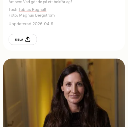
Ämnen:
Vad gör de på ett bokförlag?
Text:
Tobias Regnell
Foto:
Magnus Bergström
Uppdaterad 2026-04-9
DELA