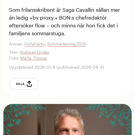
Som frilansskribent är Saga Cavallin sällan mer
än ledig »by proxy.« BON:s chefredaktör
eftersöker flow – och minns när hon fick det i
familjens sommarstuga.
,
Ämnen:
Författarliv
Sommarläsning 2026
Text:
Andreas Linder
Foto:
Märta Thisner
Uppdaterad 2026-07-8 (publicerad 2026-08-4)
DELA