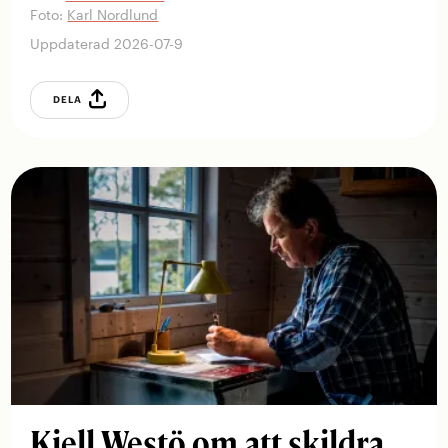
Foto:
Karl Nordlund
Uppdaterad 2026-07-9
DELA
Kjell Westö om att skildra