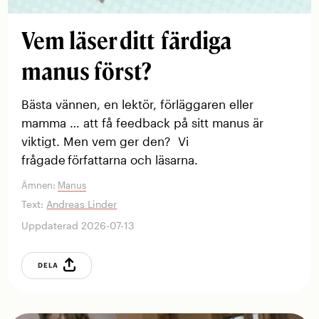
Vem läser ditt färdiga
manus först?
Bästa vännen, en lektör, förläggaren eller
mamma … att få feedback på sitt manus är
viktigt. Men vem ger den? Vi
frågade författarna och läsarna.
Ämnen:
Manus
Text:
Andreas Linder
Uppdaterad 2026-07-13
DELA