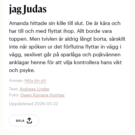
jag Judas
Amanda hittade sin kille till slut. De är kära och
har till och med flyttat ihop. Allt borde vara
toppen. Men tvivlen är aldrig långt borta, särskilt
inte när spöken ur det förflutna flyttar in vägg i
vägg, sexlivet går på sparlåga och pojkvännen
anklagar henne för att vilja kontrollera hans vikt
och psyke.
Ämnen:
Hitta din stil
Text:
Andreas Linder
Foto:
Owen Romare Hughes
Uppdaterad 2026-05-22
DELA