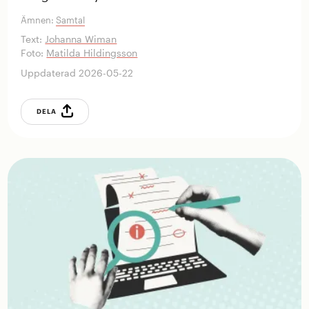
Ämnen:
Samtal
Text:
Johanna Wiman
Foto:
Matilda Hildingsson
Uppdaterad 2026-05-22
DELA