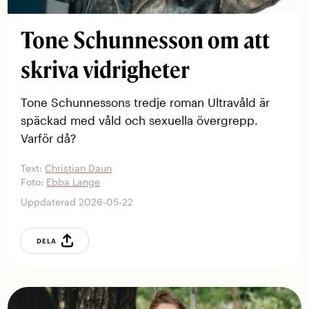
Tone Schunnesson om att
skriva vidrigheter
Tone Schunnessons tredje roman Ultravåld är
späckad med våld och sexuella övergrepp.
Varför då?
Text:
Christian Daun
Foto:
Ebba Lange
Uppdaterad 2026-05-22
DELA