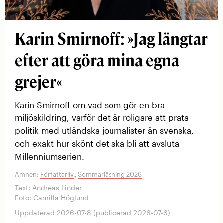
Karin Smirnoff: »Jag längtar
efter att göra mina egna
grejer«
Karin Smirnoff om vad som gör en bra
miljöskildring, varför det är roligare att prata
politik med utländska journalister än svenska,
och exakt hur skönt det ska bli att avsluta
Millenniumserien.
,
Ämnen:
Författarliv
Sommarläsning 2026
Text:
Andreas Linder
Foto:
Camilla Höglund
Uppdaterad 2026-07-8 (publicerad 2026-07-6)