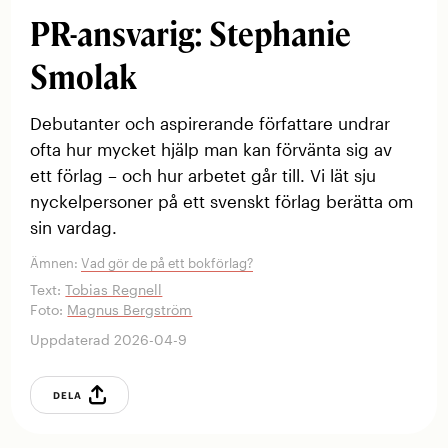
PR-ansvarig: Stephanie
Smolak
Debutanter och aspirerande författare undrar
ofta hur mycket hjälp man kan förvänta sig av
ett förlag – och hur arbetet går till. Vi lät sju
nyckelpersoner på ett svenskt förlag berätta om
sin vardag.
Ämnen:
Vad gör de på ett bokförlag?
Text:
Tobias Regnell
Foto:
Magnus Bergström
Uppdaterad 2026-04-9
DELA