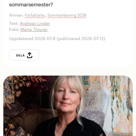
sommarsemester?
,
Ämnen:
Författarliv
Sommarläsning 2026
Text:
Andreas Linder
Foto:
Märta Thisner
Uppdaterad 2026-07-8 (publicerad 2026-07-12)
DELA