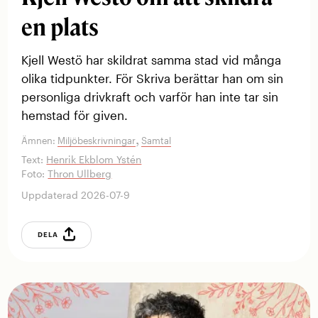
en plats
Kjell Westö har skildrat samma stad vid många
olika tidpunkter. För Skriva berättar han om sin
personliga drivkraft och varför han inte tar sin
hemstad för given.
,
Ämnen:
Miljöbeskrivningar
Samtal
Text:
Henrik Ekblom Ystén
Foto:
Thron Ullberg
Uppdaterad 2026-07-9
DELA