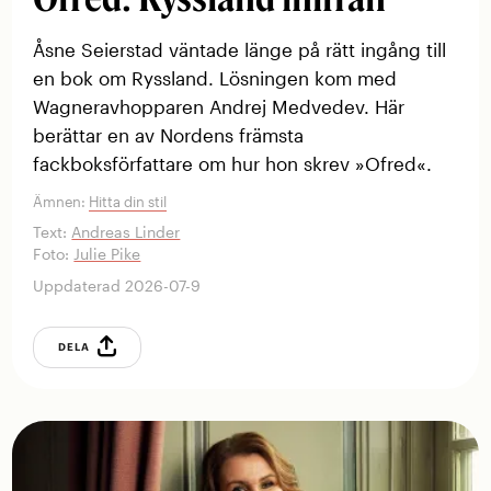
Åsne Seierstad väntade länge på rätt ingång till
en bok om Ryssland. Lösningen kom med
Wagneravhopparen Andrej Medvedev. Här
berättar en av Nordens främsta
fackboksförfattare om hur hon skrev »Ofred«.
Ämnen:
Hitta din stil
Text:
Andreas Linder
Foto:
Julie Pike
Uppdaterad 2026-07-9
DELA