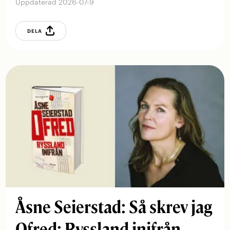
Uppdaterad 2026-07-9
DELA
Åsne Seierstad: Så skrev jag
Ofred: Ryssland inifrån