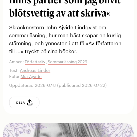
blötsvettig av att skriva«
Skräcknestorn John Ajvide Lindqvist om
sommarläsning, hur man bäst skapar en kuslig
stämning, och ynnesten i att få »Av författaren
till …« tryckt på sina böcker.
,
Ämnen:
Författarliv
Sommarläsning 2026
Text:
Andreas Linder
Foto:
Mia Ajvide
Uppdaterad 2026-07-8 (publicerad 2026-07-22)
DELA