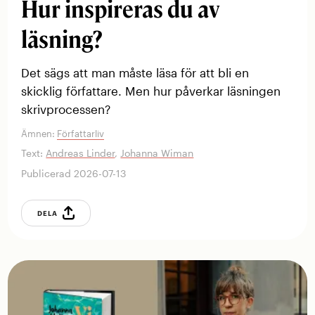
Hur inspireras du av
läsning?
Det sägs att man måste läsa för att bli en
skicklig författare. Men hur påverkar läsningen
skrivprocessen?
Ämnen:
Författarliv
Text:
Andreas Linder
,
Johanna Wiman
Publicerad 2026-07-13
DELA