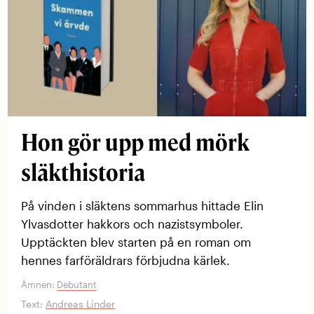
Hon gör upp med mörk
släkthistoria
På vinden i släktens sommarhus hittade Elin
Ylvasdotter hakkors och nazistsymboler.
Upptäckten blev starten på en roman om
hennes farföräldrars förbjudna kärlek.
Ämnen:
Debutant
Text:
Andreas Linder