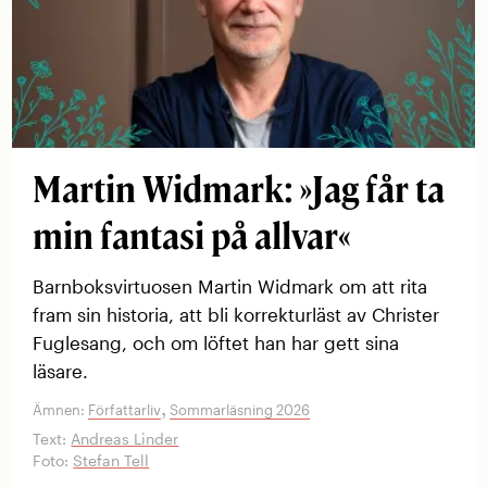
Martin Widmark: »Jag får ta
min fantasi på allvar«
Barnboksvirtuosen Martin Widmark om att rita
fram sin historia, att bli korrekturläst av Christer
Fuglesang, och om löftet han har gett sina
läsare.
,
Ämnen:
Författarliv
Sommarläsning 2026
Text:
Andreas Linder
Foto:
Stefan Tell