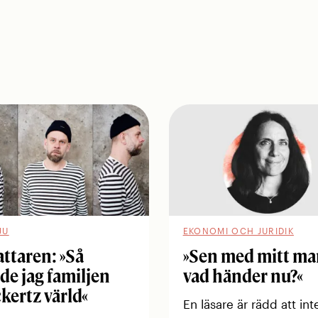
JU
EKONOMI OCH JURIDIK
attaren: »Så
»Sen med mitt ma
de jag familjen
vad ­händer nu?«
kertz värld«
En läsare är rädd att int