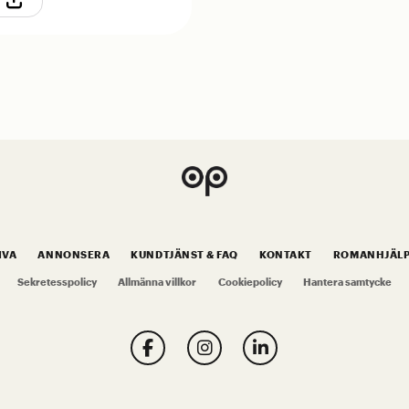
A
IVA
ANNONSERA
KUNDTJÄNST & FAQ
KONTAKT
ROMANHJÄL
Sekretesspolicy
Allmänna villkor
Cookiepolicy
Hantera samtycke