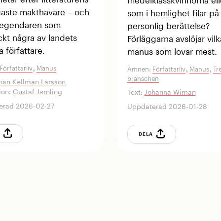
medelklasskvinnorna ell
aste makthavare – och
som i hemlighet filar på
 legendaren som
personlig berättelse?
kt några av landets
Förläggarna avslöjar vilk
a författare.
manus som lovar mest.
,
Författarliv
Manus
,
,
Ämnen:
Författarliv
Manus
Tr
branschen
han Kellman Larsson
tion:
Gustaf Jarnling
Text:
Johanna Wiman
erad 2026-02-27
Uppdaterad 2026-01-28
A
DELA