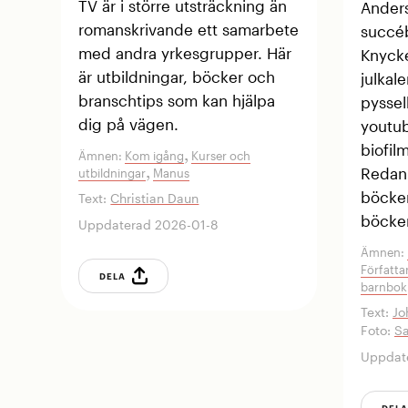
TV är i större utsträckning än
Anders
romanskrivande ett samarbete
succé
med andra yrkesgrupper. Här
Knycke
är utbildningar, böcker och
julkal
branschtips som kan hjälpa
pyssel
dig på vägen.
youtub
biofil
,
Ämnen:
Kom igång
Kurser och
Redan 
,
utbildningar
Manus
böcker
Text:
Christian Daun
böcker
Uppdaterad 2026-01-8
Ämnen:
Författar
DELA
barnbok
Text:
Jo
Foto:
Sa
Uppdat