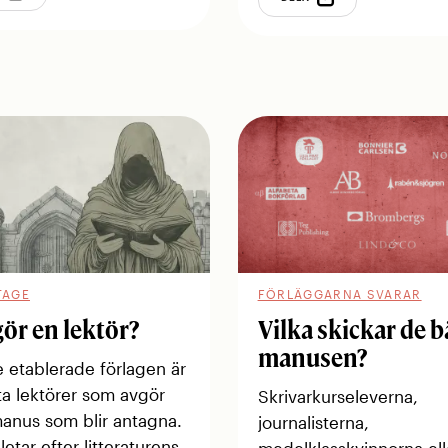
TAGE
FÖRLÄGGARNA SVARAR
gör en lektör?
Vilka skickar de b
manusen?
 etablerade förlagen är
ta lektörer som avgör
Skrivarkurseleverna,
manus som blir antagna.
journalisterna,
letar efter litteraturens