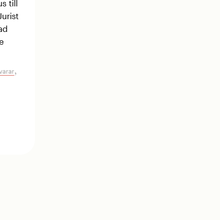
 till
Jurist
ad
e
,
varar