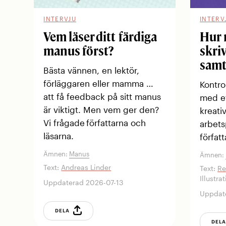
INTERVJU
INTERV
Vem läser ditt färdiga
Hur
manus först?
skri
samt
Bästa vännen, en lektör,
förläggaren eller mamma …
Kontro
att få feedback på sitt manus
med et
är viktigt. Men vem ger den?
kreati
Vi frågade författarna och
arbets
läsarna.
förfat
Ämnen:
Manus
Ämnen:
Text:
Andreas Linder
Text:
Re
Illustra
Uppdaterad 2026-07-13
Uppdat
DELA
DEL