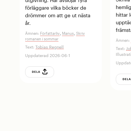
utgivning. Här avslöjar fyra
hemlig
förläggare vilka böcker de
hittar
drömmer om att ge ut nästa
upptäc
år.
främst
,
,
Ämnen:
Författarliv
Manus
Skriv
romanen i sommar
Ämnen:
Text:
Tobias Regnell
Text:
Jo
Illustra
Uppdaterad 2026-06-1
Uppdat
DELA
DEL