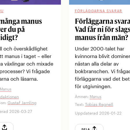
JU
FÖRLÄGGARNA SVARAR
 många manus
Förläggarna svara
ver du på
Vad får ni för slag
idigt?
manus från män?
ll och överskådlighet
Under 2000-talet har
t manus i taget – eller
kvinnorna blivit domine
va växlingar och mixade
nästan alla delar av
processer? Vi frågade
bokbranschen. Vi fråga
tarna och läsarna.
förläggarna vad det be
för utgivningen.
Manus
Ämnen:
Manus
daktionen
tion:
Gustaf Jarnling
Text:
Tobias Regnell
erad 2026-03-27
Uppdaterad 2026-01-22
A
DELA