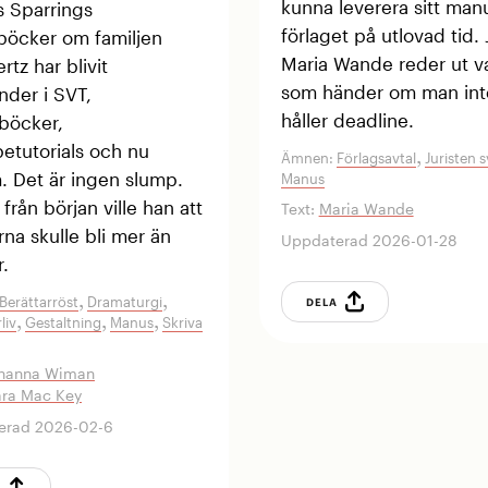
kunna leverera sitt manus
 Sparrings
förlaget på utlovad tid. 
böcker om familjen
Maria Wande reder ut v
rtz har blivit
som händer om man int
ender i SVT,
håller deadline.
böcker,
etutorials och nu
,
Ämnen:
Förlagsavtal
Juristen s
m. Det är ingen slump.
Manus
från början ville han att
Text:
Maria Wande
na skulle bli mer än
Uppdaterad 2026-01-28
.
,
,
Berättarröst
Dramaturgi
DELA
,
,
,
liv
Gestaltning
Manus
Skriva
hanna Wiman
ra Mac Key
erad 2026-02-6