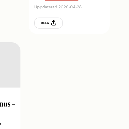
Uppdaterad 2026-04-28
DELA
nus –
e