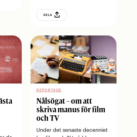
DELA
REPORTAGE
ästa
Nålsögat – om att
skriva manus för film
och TV
Under det senaste decenniet