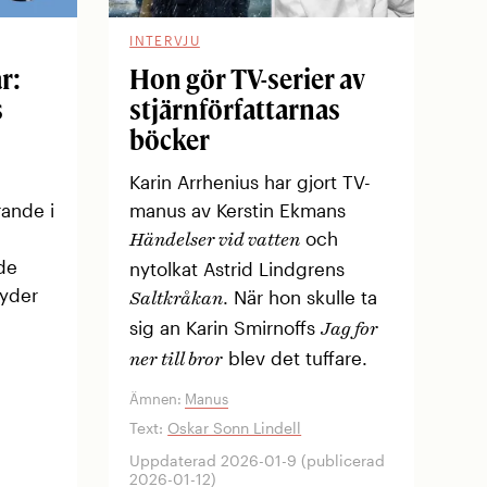
INTERVJU
r:
Hon gör TV-serier av
s
stjärnförfattarnas
böcker
Karin Arrhenius har gjort TV-
rande i
manus av Kerstin Ekmans
och
Händelser vid vatten
de
nytolkat Astrid Lindgrens
tyder
. När hon skulle ta
Saltkråkan
sig an Karin Smirnoffs
Jag for
blev det tuffare.
ner till bror
Ämnen:
Manus
Text:
Oskar Sonn Lindell
Uppdaterad 2026-01-9 (publicerad
2026-01-12)