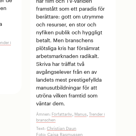
er de
har film och TV-världen
 en
framstått som ett paradis för
berättare: gott om utrymme
a
och resurser, en stor och
nyfiken publik och hyggligt
betalt. Men branschens
ender i
plötsliga kris har försämrat
arbetsmarknaden radikalt.
Skriva har träffat två
avgångselever från en av
landets mest prestigefyllda
manusutbildningar för att
utröna vilken framtid som
väntar dem.
,
,
Ämnen:
Författarliv
Manus
Trender i
branschen
Text:
Christian Daun
Foto:
Caisa Rasmussen