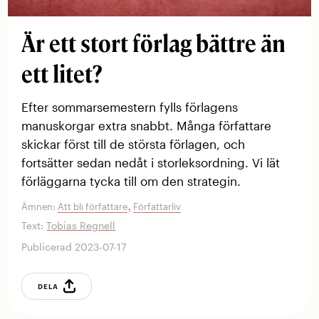
Är ett stort förlag bättre än
ett litet?
Efter sommarsemestern fylls förlagens
manuskorgar extra snabbt. Många författare
skickar först till de största förlagen, och
fortsätter sedan nedåt i storleksordning. Vi lät
förläggarna tycka till om den strategin.
,
Ämnen:
Att bli författare
Författarliv
Text:
Tobias Regnell
Publicerad 2023-07-17
DELA