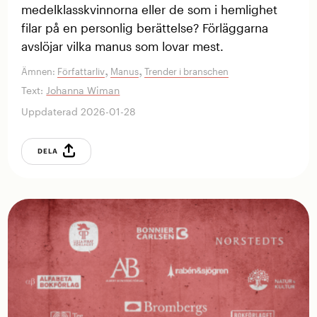
medelklasskvinnorna eller de som i hemlighet
filar på en personlig berättelse? Förläggarna
avslöjar vilka manus som lovar mest.
,
,
Ämnen:
Författarliv
Manus
Trender i branschen
Text:
Johanna Wiman
Uppdaterad 2026-01-28
DELA