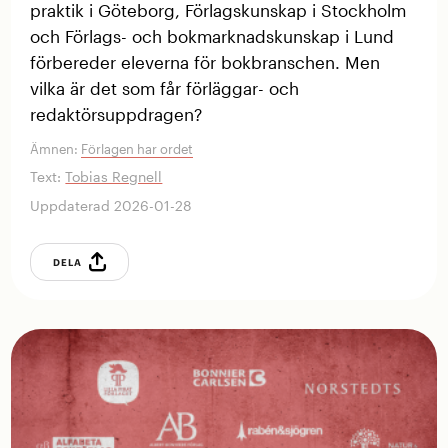
praktik i Göteborg, Förlagskunskap i Stockholm
och Förlags- och bokmarknads­kunskap i Lund
förbereder eleverna för bokbranschen. Men
vilka är det som får förläggar- och
redaktörsuppdragen?
Ämnen:
Förlagen har ordet
Text:
Tobias Regnell
Uppdaterad 2026-01-28
DELA