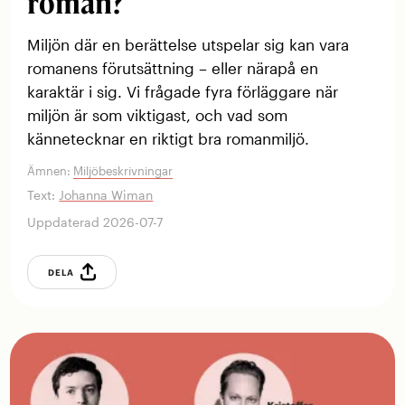
roman?
Miljön där en berättelse utspelar sig kan vara
romanens förutsättning – eller närapå en
karaktär i sig. Vi frågade fyra förläggare när
miljön är som viktigast, och vad som
kännetecknar en riktigt bra romanmiljö.
Ämnen:
Miljöbeskrivningar
Text:
Johanna Wiman
Uppdaterad 2026-07-7
DELA