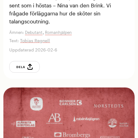
sent som i höstas – Nina van den Brink. Vi
frågade förläggarna hur de sköter sin
talangscoutning.
,
Ämnen:
Debutant
Romanhjälpen
Text:
Tobias Regnell
Uppdaterad 2026-02-6
DELA