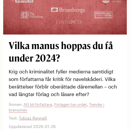
Vilka manus hoppas du få
under 2024?
Krig och kriminalitet fyller medierna samtidigt
som författarna får kritik för navelskåderi. Vilka
berättelser förblir oberättade däremellan – och
vad längtar förlag och läsare efter?
,
,
Ämnen:
Att bli författare
Förlagen har ordet
Trender i
branschen
Text:
Tobias Regnell
Uppdaterad 2026-01-28