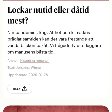
Lockar nutid eller dåtid
mest?
När pandemier, krig, AI-hot och klimatkris
präglar samtiden kan det vara frestande att
vända blicken bakåt. Vi frågade fyra förläggare
om manusens bästa tid.
Ämnen:
Historiska romaner
Text:
Johanna Wiman
Uppdaterad 2026-01-28
DELA