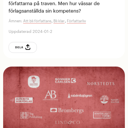
författarna på traven. Men hur vässar de
förlagsanställda sin kompetens?
,
,
Ämnen:
Att bli författare
Bli klar
Författarliv
Uppdaterad 2024-01-2
DELA