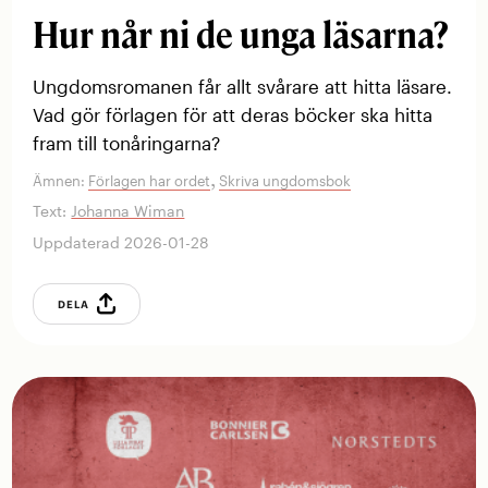
Hur når ni de unga läsarna?
Ungdomsromanen får allt svårare att hitta läsare.
Vad gör förlagen för att deras böcker ska hitta
fram till tonåringarna?
,
Ämnen:
Förlagen har ordet
Skriva ungdomsbok
Text:
Johanna Wiman
Uppdaterad 2026-01-28
DELA