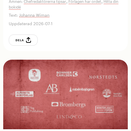
,
,
Ämnen:
Chefredaktörerna tipsar
Förlagen har ordet
Hitta din
bokidé
Text:
Johanna Wiman
Uppdaterad 2026-07-1
DELA