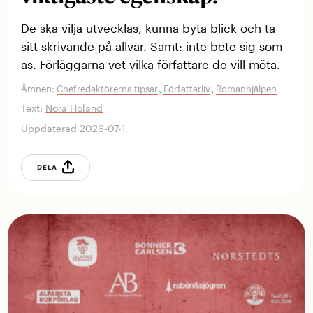
De ska vilja utvecklas, kunna byta blick och ta
sitt skrivande på allvar. Samt: inte bete sig som
as. Förläggarna vet vilka författare de vill möta.
,
,
Ämnen:
Chefredaktörerna tipsar
Författarliv
Romanhjälpen
Text:
Nora Holand
Uppdaterad 2026-07-1
DELA