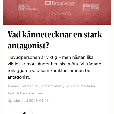
Vad kännetecknar en stark
antagonist?
Huvudpersonen är viktig – men nästan lika
viktigt är motståndet hen ska möta. Vi frågade
förläggarna vad som karaktäriserar en bra
antagonist.
,
,
Ämnen:
Gestaltning
Romanhjälpen
Skriv som mästarna
Text:
Johanna Wiman
Uppdaterad 2026-01-28