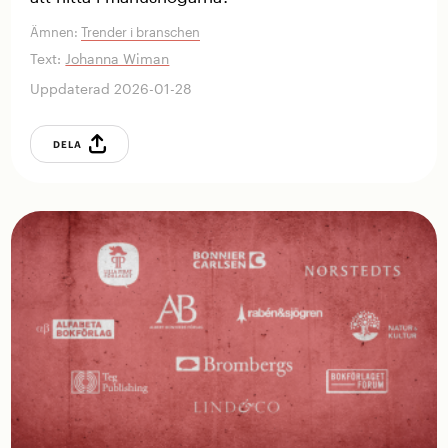
Ämnen:
Trender i branschen
Text:
Johanna Wiman
Uppdaterad 2026-01-28
DELA