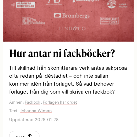
Hur antar ni fackböcker?
Till skillnad från skönlitterära verk antas sakprosa
ofta redan på idéstadiet – och inte sällan
kommer idén från förlaget. Så vad behöver
förlaget från dig som vill skriva en fackbok?
,
Ämnen:
Fackbok
Förlagen har ordet
Text:
Johanna Wiman
Uppdaterad 2026-01-28
DELA