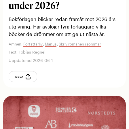
under 2026?
Bokförlagen blickar redan framåt mot 2026 års
utgivning. Här avslöjar fyra förläggare vilka
böcker de drömmer om att ge ut nästa år.
,
,
Ämnen:
Författarliv
Manus
Skriv romanen i sommar
Text:
Tobias Regnell
Uppdaterad 2026-06-1
DELA