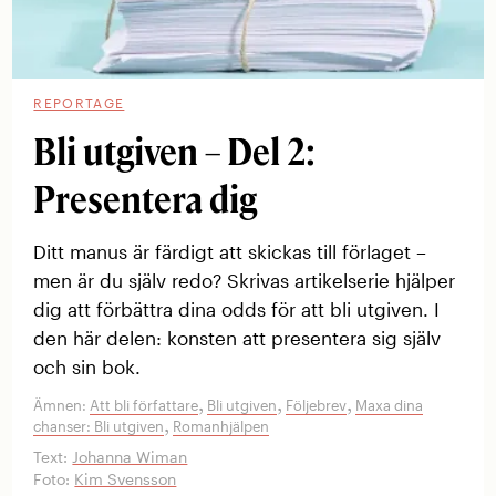
REPORTAGE
Bli utgiven – Del 2:
Presentera dig
Ditt manus är färdigt att skickas till förlaget –
men är du själv redo? Skrivas artikelserie hjälper
dig att förbättra dina odds för att bli utgiven. I
den här delen: konsten att presentera sig själv
och sin bok.
,
,
,
Ämnen:
Att bli författare
Bli utgiven
Följebrev
Maxa dina
,
chanser: Bli utgiven
Romanhjälpen
Text:
Johanna Wiman
Foto:
Kim Svensson