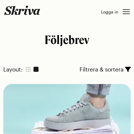
Skip
Logga in
to
content
Följebrev
Layout:
Filtrera & sortera