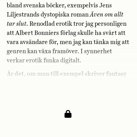
bland svenska böcker, exempelvis Jens
Liljestrands dystopiska roman
Även om allt
tar slut
. Renodlad erotik tror jag personligen
att Albert Bonniers förlag skulle ha svårt att
vara avsändare för, men jag kan tänka mig att
genren kan växa framöver. I synnerhet
verkar erotik funka digitalt.
Är det, om man till exempel skriver fantasy
eller skräck, bättre att vända sig till era
ungdomsbokförlag?