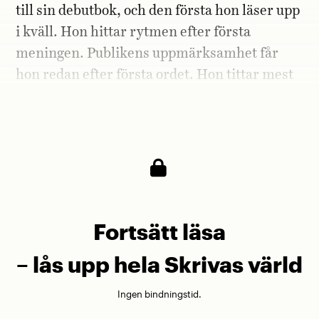
till sin debutbok, och den första hon läser upp
i kväll. Hon hittar rytmen efter första
meningen. Publikens uppmärksamhet får
hon redan efter första ordet. Hon tittar mest
ned i boken när hon läser, för att inte missa
något ord.
Fortsätt läsa
– lås upp hela Skrivas värld
Ingen bindningstid.