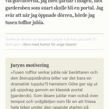
via golvlisterna, jag med fjärilar i magen, mot
garderoben som snart skulle bli en portal. Jag
svär att när jag öppnade dörren, hörde jag
tusen tofflor jubla.
Texten är skriven av Réyanne Laajab och kom på plats 2 i
tävlingen »
Skriv med humor för unga läsare!
«
Juryns motivering
»Tusen tofflor verkar jubla när berättaren och
den återuppståndna (eller var det bara en
dramatisk tupplur?) hamstern Göte ger sig ut
på uppdrag genom en klassisk portal
(garderob). Som läsare jublar man också över
tempot och ordglädjen som får en att fnissa
hela tiden under den rasande starten på