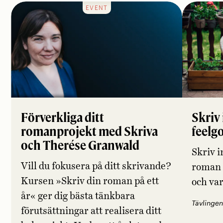
EVENT
Förverkliga ditt
Skriv 
romanprojekt med Skriva
feelg
och Therése Granwald
Skriv i
Vill du fokusera på ditt skrivande?
roman 
Kursen »Skriv din roman på ett
och va
år« ger dig bästa tänkbara
Tävlingen
förutsättningar att realisera ditt