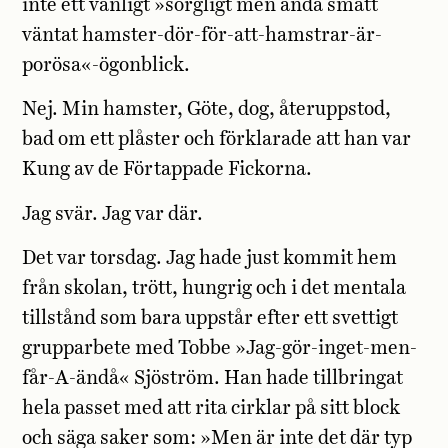
inte ett vanligt »sorgligt men ändå smått
väntat hamster-dör-för-att-hamstrar-är-
porösa«-ögonblick.
Nej. Min hamster, Göte, dog, återuppstod,
bad om ett plåster och förklarade att han var
Kung av de Förtappade Fickorna.
Jag svär. Jag var där.
Det var torsdag. Jag hade just kommit hem
från skolan, trött, hungrig och i det mentala
tillstånd som bara uppstår efter ett svettigt
grupparbete med Tobbe »Jag-gör-inget-men-
får-A-ändå« Sjöström. Han hade tillbringat
hela passet med att rita cirklar på sitt block
och säga saker som: »Men är inte det där typ