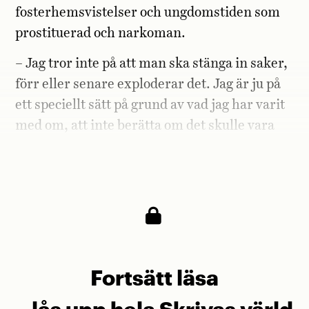
fosterhemsvistelser och ungdomstiden som
prostituerad och narkoman.
– Jag tror inte på att man ska stänga in saker,
förr eller senare exploderar det. Jag är ju på
ett speciellt sätt på grund av vad jag har varit
med om, att inte berätta om det skulle vara
som att förneka sig själv, säger Sofia om det
självklara i att skriva om det självupplevda.
Fortsätt läsa
– lås upp hela Skrivas värld