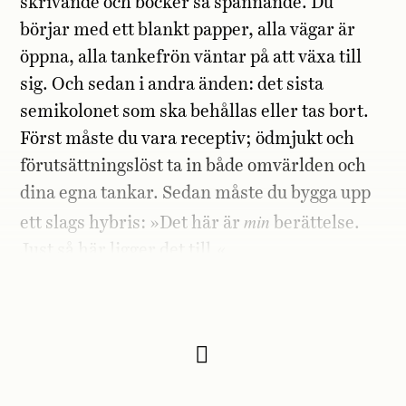
skrivande och böcker så spännande. Du
börjar med ett blankt papper, alla vägar är
öppna, alla tankefrön väntar på att växa till
sig. Och sedan i andra änden: det sista
semikolonet som ska behållas eller tas bort.
Först måste du vara receptiv; ödmjukt och
förutsättningslöst ta in både omvärlden och
dina egna tankar. Sedan måste du bygga upp
min
ett slags hybris: »Det här är
berättelse.
Just så här ligger det till.«