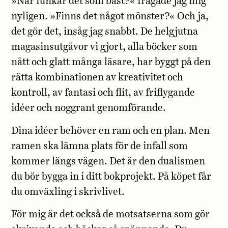
»När funkar det som bäst?« frågade jag mig
nyligen. »Finns det något mönster?« Och ja,
det gör det, insåg jag snabbt. De helgjutna
magasinsutgåvor vi gjort, alla böcker som
nått och glatt många läsare, har byggt på den
rätta kombinationen av kreativitet och
kontroll, av fantasi och flit, av friflygande
idéer och noggrant genomförande.
Dina idéer behöver en ram och en plan. Men
ramen ska lämna plats för de infall som
kommer längs vägen. Det är den dualismen
du bör bygga in i ditt bokprojekt. På köpet får
du omväxling i skrivlivet.
För mig är det också de motsatserna som gör