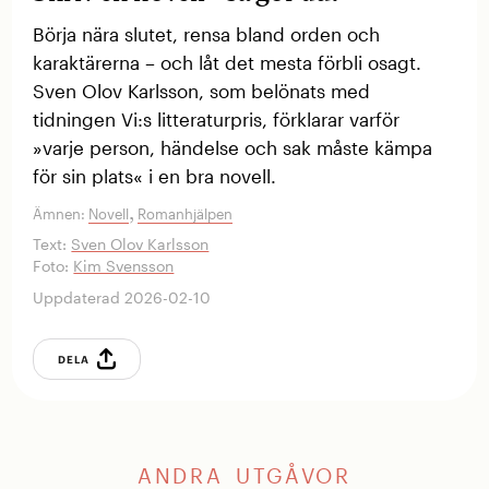
Börja nära slutet, rensa bland orden och
karaktärerna – och låt det mesta förbli osagt.
Sven Olov Karlsson, som belönats med
tidningen Vi:s litteraturpris, ­förklarar varför
»varje person, händelse och sak måste ­kämpa
för sin plats« i en bra novell.
,
Ämnen:
Novell
Romanhjälpen
Text:
Sven Olov Karlsson
Foto:
Kim Svensson
Uppdaterad 2026-02-10
DELA
ANDRA UTGÅVOR