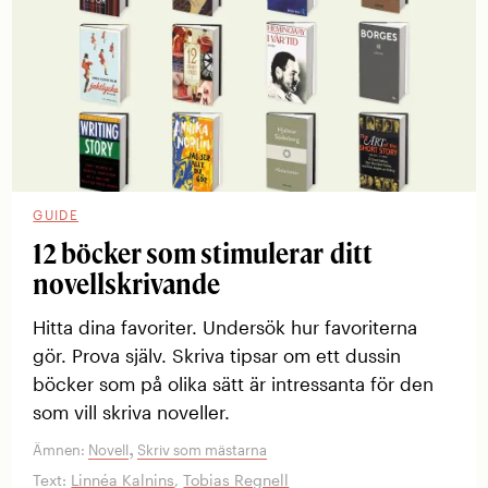
GUIDE
12 böcker som stimulerar ditt
novellskrivande
Hitta dina favoriter. Undersök hur favoriterna
gör. Prova själv. Skriva tipsar om ett dussin
böcker som på olika sätt är intressanta för den
som vill skriva noveller.
,
Ämnen:
Novell
Skriv som mästarna
Text:
Linnéa Kalnins
,
Tobias Regnell