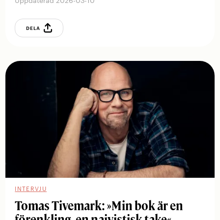
Uppdaterad 2026-03-10
DELA
INTERVJU
Tomas Tivemark: »Min bok är en
förenkling, en naivistisk take«