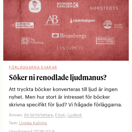
FÖRLÄGGARNA SVARAR
Söker ni renodlade ljudmanus?
Att tryckta böcker konverteras till ljud är ingen
nyhet. Men hur stort är intresset för böcker
skrivna specifikt för ljud? Vi frågade förläggarna.
,
,
Ämnen:
Att bli författare
E-bok
Ljudbok
Text:
Linnéa Kalnins
Uppdaterad 2026-02-6