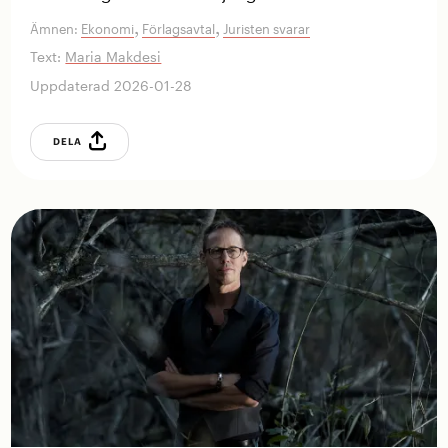
,
,
Ämnen:
Ekonomi
Förlagsavtal
Juristen svarar
Text:
Maria Makdesi
Uppdaterad 2026-01-28
DELA