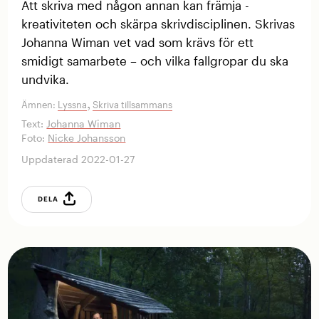
Att skriva med någon annan kan ­främja ­
kreativiteten och skärpa skrivdisciplinen. Skrivas
Johanna Wiman vet vad som krävs för ett
smidigt samarbete – och vilka fall­gropar du ska
undvika.
,
Ämnen:
Lyssna
Skriva tillsammans
Text:
Johanna Wiman
Foto:
Nicke Johansson
Uppdaterad 2022-01-27
DELA