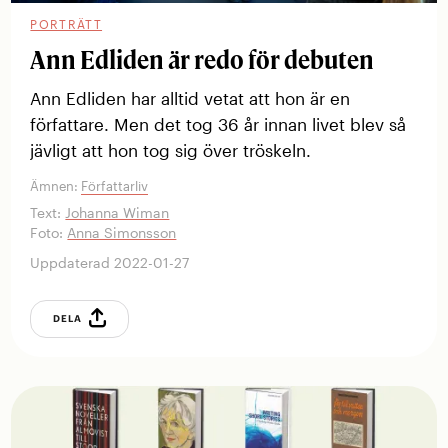
PORTRÄTT
Ann Edliden är redo för debuten
Ann Edliden har alltid vetat att hon är en
författare. Men det tog 36 år innan livet blev så
jävligt att hon tog sig över tröskeln.
Ämnen:
Författarliv
Text:
Johanna Wiman
Foto:
Anna Simonsson
Uppdaterad 2022-01-27
DELA