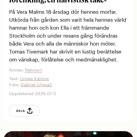
På Vera Malms 18-årsdag dör hennes morfar.
Utkörda från gården som varit hela hennes värld
hamnar hon och kon Ella i ett ­främmande
Stockholm och under resans gång förändras
både Vera och alla de människor hon möter.
Tomas Tivemark har skrivit en lustig berättelse
om vänskap, förlåtelse och medmänsklighet.
Ämnen:
Debutant
Text:
Linnéa Kalnins
Foto:
Gabriel Liljevall
Uppdaterad 2026-01-5
DELA