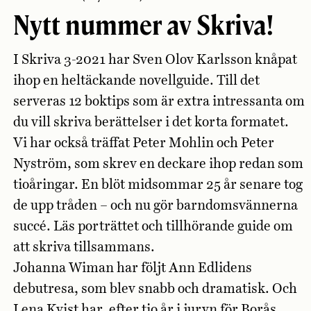
Nytt nummer av Skriva!
I Skriva 3-2021 har Sven Olov Karlsson knåpat
ihop en heltäckande novellguide. Till det
serveras 12 boktips som är extra intressanta om
du vill skriva berättelser i det korta formatet.
Vi har också träffat Peter Mohlin och Peter
Nyström, som skrev en deckare ihop redan som
tioåringar. En blöt midsommar 25 år senare tog
de upp tråden – och nu gör barndomsvännerna
succé. Läs porträttet och tillhörande guide om
att skriva tillsammans.
Johanna Wiman har följt Ann Edlidens
debutresa, som blev snabb och dramatisk. Och
Lena Kvist har, efter tio år i juryn för Borås