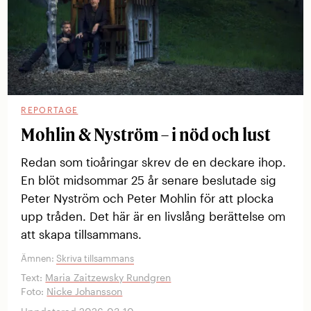
REPORTAGE
Mohlin & Nyström – i nöd och lust
Redan som tioåringar skrev de en ­deckare ihop.
En blöt midsommar 25 år ­senare beslutade sig
Peter Nyström och Peter ­Mohlin för att plocka
upp tråden. Det här är en livslång berättelse om
att skapa tillsammans.
Ämnen:
Skriva tillsammans
Text:
Maria Zaitzewsky Rundgren
Foto:
Nicke Johansson