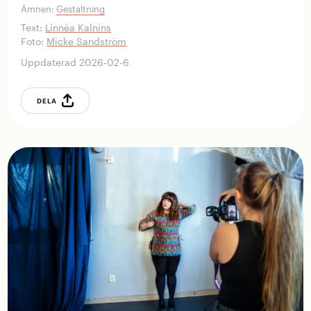
Ämnen:
Gestaltning
Text:
Linnéa Kalnins
Foto:
Micke Sandström
Uppdaterad 2026-02-6
DELA