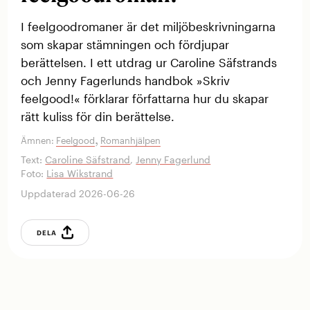
I feelgoodromaner är det miljöbeskrivningarna
som skapar stämningen och fördjupar
berättelsen. I ett utdrag ur Caroline Säfstrands
och Jenny Fagerlunds handbok »Skriv
feelgood!« förklarar författarna hur du skapar
rätt kuliss för din berättelse.
,
Ämnen:
Feelgood
Romanhjälpen
Text:
Caroline Säfstrand
,
Jenny Fagerlund
Foto:
Lisa Wikstrand
Uppdaterad 2026-06-26
DELA