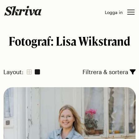
Skip
Logga in
to
content
Fotograf:
Lisa Wikstrand
Layout:
Filtrera & sortera