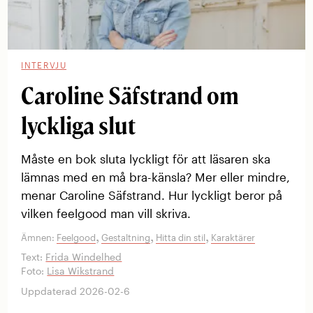
INTERVJU
Caroline Säfstrand om
lyckliga slut
Måste en bok sluta lyckligt för att läsaren ska
lämnas med en må bra-känsla? Mer eller mindre,
menar Caroline Säfstrand. Hur lyckligt ­beror på
vilken feelgood man vill skriva.
,
,
,
Ämnen:
Feelgood
Gestaltning
Hitta din stil
Karaktärer
Text:
Frida Windelhed
Foto:
Lisa Wikstrand
Uppdaterad 2026-02-6