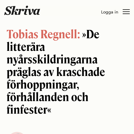
Skip
Logga in
to
content
Tobias Regnell:
»De
litterära
nyårsskildringarna
präglas av kraschade
förhoppningar,
förhållanden och
finfester«