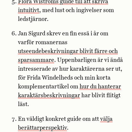
Flora Wiströms guide till att skriva
intuitivt
, med lust och ingivelser som
ledstjärnor.
Jan Sigurd skrev en fin essä i år om
varför romanernas
utseendebeskrivningar blivit färre och
sparsammare
. Uppenbarligen är vi ändå
intresserade av hur karaktärerna ser ut,
för Frida Windelheds och min korta
komplementartikel om
hur du hanterar
karaktärsbeskrivningar
har blivit flitigt
läst.
En väldigt konkret guide om att
välja
berättarperspektiv
.