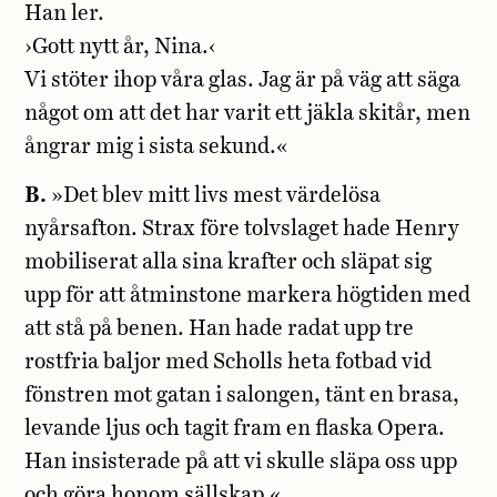
Han ler.
›Gott nytt år, Nina.‹
Vi stöter ihop våra glas. Jag är på väg att säga
något om att det har varit ett jäkla skitår, men
ångrar mig i sista sekund.«
B.
»Det blev mitt livs mest värdelösa
nyårsafton. Strax före tolvslaget hade Henry
mobiliserat alla sina krafter och släpat sig
upp för att åtminstone markera högtiden med
att stå på benen. Han hade radat upp tre
rostfria baljor med Scholls heta fotbad vid
fönstren mot gatan i salongen, tänt en brasa,
levande ljus och tagit fram en flaska Opera.
Han insisterade på att vi skulle släpa oss upp
och göra honom sällskap.«