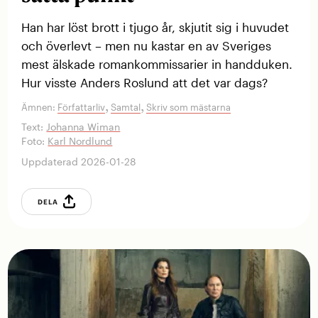
Han har löst brott i tjugo år, skjutit sig i huvudet
och ­överlevt – men nu kastar en av Sveriges
mest älskade ­roman­kommissarier in handduken.
Hur visste Anders Roslund att det var dags?
,
,
Ämnen:
Författarliv
Samtal
Skriv som mästarna
Text:
Johanna Wiman
Foto:
Karl Nordlund
Uppdaterad 2026-01-28
DELA