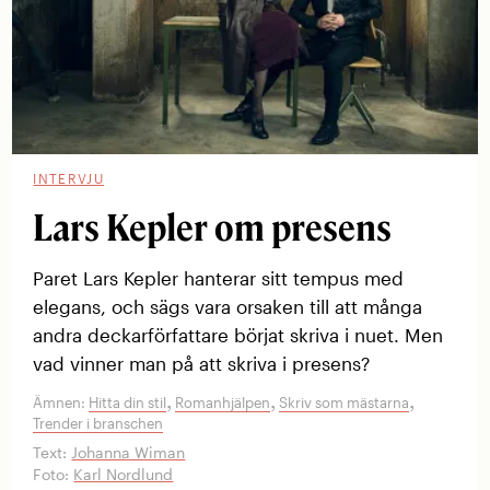
INTERVJU
Lars Kepler om presens
Paret Lars Kepler hanterar sitt tempus med
elegans, och sägs vara orsaken till att många
andra deckarförfattare börjat skriva i nuet. Men
vad vinner man på att skriva i presens?
,
,
,
Ämnen:
Hitta din stil
Romanhjälpen
Skriv som mästarna
Trender i branschen
Text:
Johanna Wiman
Foto:
Karl Nordlund