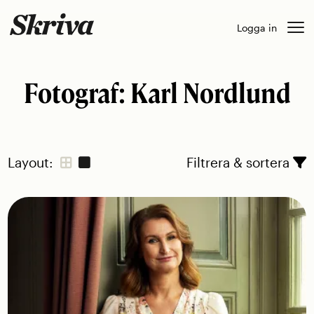
Skip
Logga in
to
content
Fotograf:
Karl Nordlund
Layout:
Filtrera & sortera