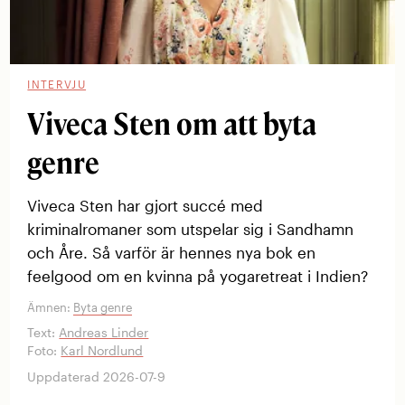
INTERVJU
Viveca Sten om att byta
genre
Viveca Sten har gjort succé med
kriminalromaner som utspelar sig i Sandhamn
och Åre. Så varför är hennes nya bok en
feelgood om en kvinna på yogaretreat i Indien?
Ämnen:
Byta genre
Text:
Andreas Linder
Foto:
Karl Nordlund
Uppdaterad 2026-07-9