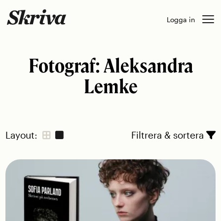
Skip
Logga in
to
content
Fotograf:
Aleksandra
Lemke
Layout:
Filtrera & sortera