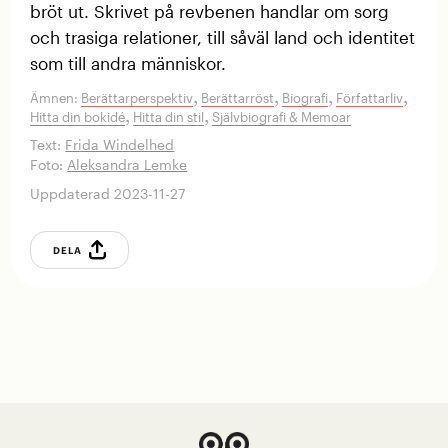
bröt ut. Skrivet på revbenen handlar om sorg
och trasiga relationer, till såväl land och identitet
som till andra människor.
,
,
,
,
Ämnen:
Berättarperspektiv
Berättarröst
Biografi
Författarliv
,
,
Hitta din bokidé
Hitta din stil
Självbiografi & Memoar
Text:
Frida Windelhed
Foto:
Aleksandra Lemke
Uppdaterad 2023-11-27
DELA