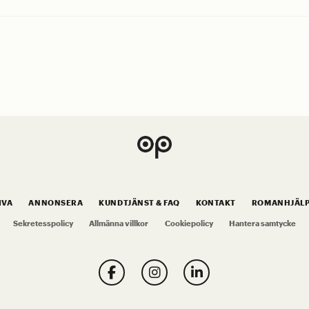
IVA
ANNONSERA
KUNDTJÄNST & FAQ
KONTAKT
ROMANHJÄL
Sekretesspolicy
Allmänna villkor
Cookiepolicy
Hantera samtycke