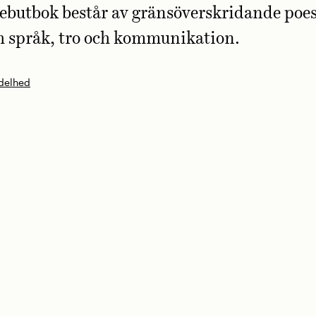
ebutbok består av gränsöverskridande poe
h språk, tro och kommunikation.
delhed