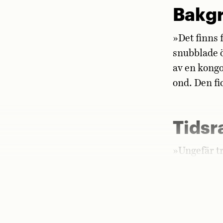
Bakg
»Det finns f
snubblade ö
av en kongo
ond. Den fi
Tids
»Ungefär tre
in manuset
varvades me