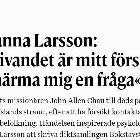
anna Larsson:
ivandet är mitt för
närma mig en fråga
ts missionären John Allen Chau till döds 
Islands strand, efter att ha försökt kontakt
 befolkning. Händelsen inspirerade psykol
arsson att skriva diktsamlingen Bokstavs