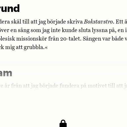
rund
lera skäl till att jag började skriva
Bokstavstro
. Ett 
ver en sång som jag inte kunde sluta lyssna på, en 
lesisk missionskör från 20-talet. Sången var både 
ck mig att grubbla.«
ram
 år från att jag började fundera på motivet till att 
. Mer intensiva skrivperioder, under exempelvis s
d perioder då jag skrev betydligt mindre eller inte 