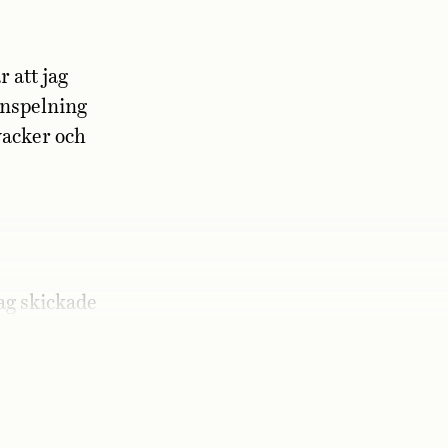
är att jag
inspelning
vacker och
jag skickade
emestrar,
alls.«