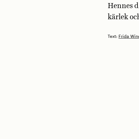
Hennes d
kärlek oc
Text:
Frida Win