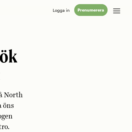
Logga in
Prenumerera
sök
«
på North
a öns
ogen
tro.