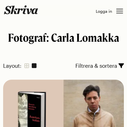
Skip
Logga in
to
content
Fotograf:
Carla Lomakka
Layout:
Filtrera & sortera