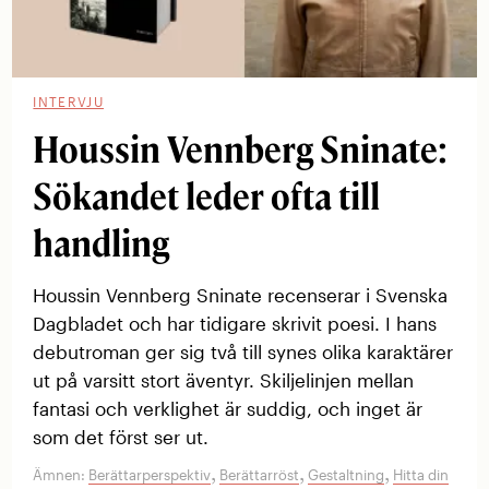
INTERVJU
Houssin Vennberg Sninate:
Sökandet leder ofta till
handling
Houssin Vennberg Sninate recenserar i Svenska
Dagbladet och har tidigare skrivit poesi. I hans
debutroman ger sig två till synes olika karaktärer
ut på varsitt stort äventyr. Skiljelinjen mellan
fantasi och verklighet är suddig, och inget är
som det först ser ut.
,
,
,
Ämnen:
Berättarperspektiv
Berättarröst
Gestaltning
Hitta din