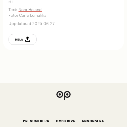
stil
Text:
Nora Holand
Foto:
Carla Lomakka
Uppdaterad 2025-06-27
DELA
PRENUMERERA
OM SKRIVA
ANNONSERA