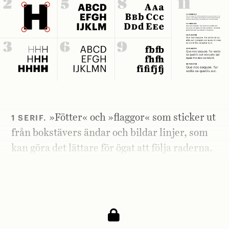
1 SERIF.
»Fötter« och »flaggor« som sticker ut
från bokstävers ändar och bildar linjer, som
kan göra det lättare för ögat att följa raderna.
Typsnitt med serifer används oftast i
brödtext.