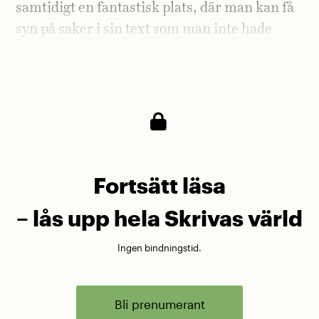
samtidigt en fantastisk plats, där man kan få
syn på saker i sin text som man inte hade
upptäckt på egen hand, och på så vis komma
vidare, nå längre.
Fortsätt läsa
– lås upp hela Skrivas värld
Ingen bindningstid.
Bli prenumerant