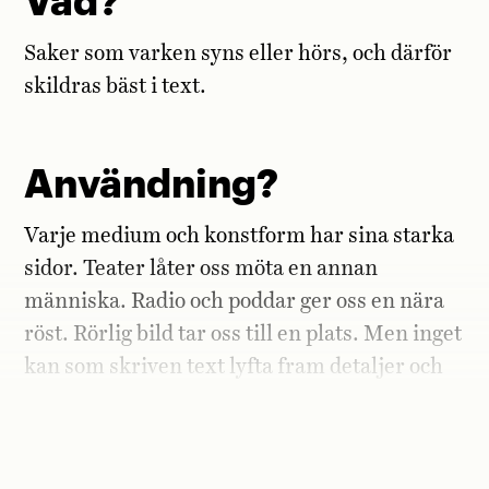
Vad?
Saker som varken syns eller hörs, och därför
skildras bäst i text.
Användning?
Varje medium och konstform har sina starka
sidor. Teater låter oss möta en annan
människa. Radio och poddar ger oss en nära
röst. Rörlig bild tar oss till en plats. Men inget
kan som skriven text lyfta fram detaljer och
outtalade tankar. Dessa komparativa fördelar
kan du utnyttja.