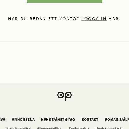
HAR DU REDAN ETT KONTO?
LOGGA IN
HÄR.
IVA
ANNONSERA
KUNDTJÄNST & FAQ
KONTAKT
ROMANHJÄL
Sekretesspolicy
Allmänna villkor
Cookiepolicy
Hantera samtycke