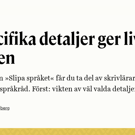
ifika detaljer ger li
en
en »Slipa språket« får du ta del av skrivlära
språkråd. Först: vikten av väl valda detalje
gberg