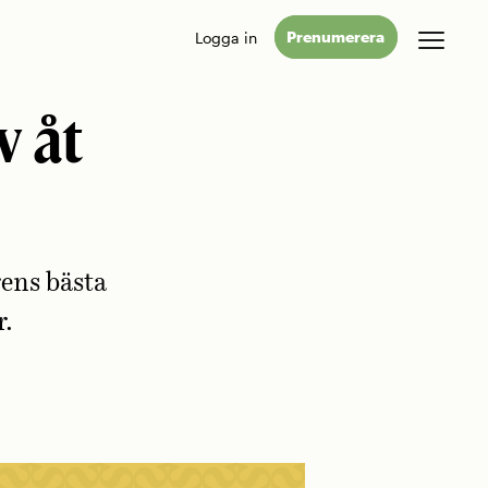
Logga in
Prenumerera
v åt
rens bästa
r.