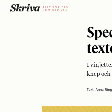
Skip
ALLT FÖR DIG
SOM SKRIVER
to
content
Spec
text
I vinjett
knep och ­
Text:
Anna Rin