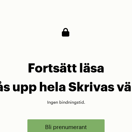
 som hela tiden håller sig på en allmän nivå blir va
 Sådana texter liknar mer bruksprosa än ­litteratur.
Fortsätt läsa
lås upp hela Skrivas vä
Ingen bindningstid.
Bli prenumerant