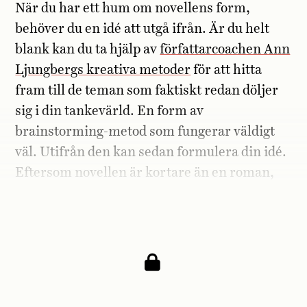
När du har ett hum om novellens form,
behöver du en idé att utgå ifrån. Är du helt
blank kan du ta hjälp av
författarcoachen Ann
Ljungbergs kreativa metoder
för att hitta
fram till de teman som faktiskt redan döljer
sig i din tankevärld. En form av
brainstorming-metod som fungerar väldigt
väl. Utifrån den kan sedan formulera din idé.
Eftersom novellen är kortare än en roman,
behöver du inte dyka lika djupt i alla
följdfrågor.