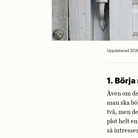
Uppdaterad 202
1.
Börja
Även om det
man ska bör
två, men de
plot helt en
så intresse