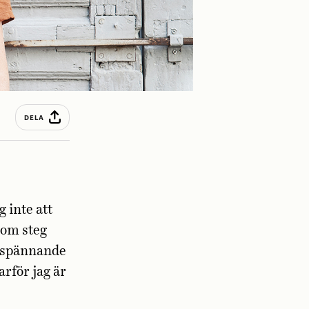
DELA
 inte att
som steg
en spännande
arför jag är