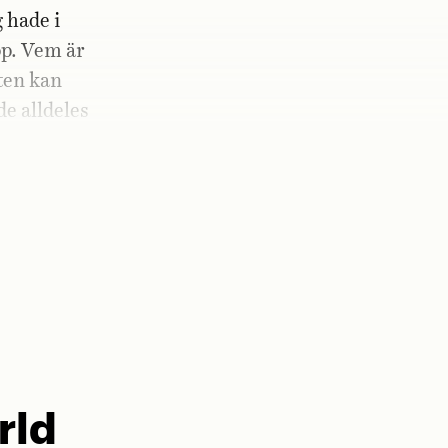
g hade i
pp. Vem är
ten kan
de alldeles
nd, när jag
rld