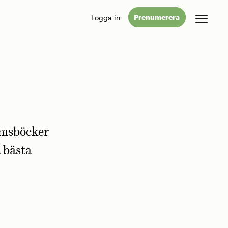
Logga in
Prenumerera
omsböcker
 bästa