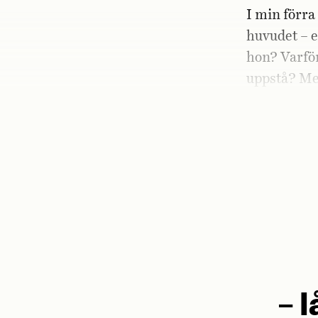
I min förr
huvudet – e
hon? Varför
uppstå? Med
för mycket 
märkte vad
– 