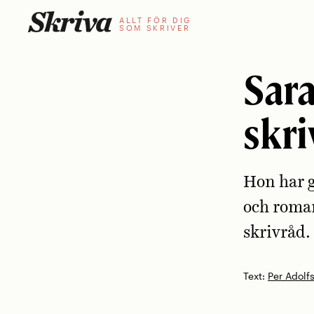
Skip
ALLT FÖR DIG
SOM SKRIVER
to
content
Sara
skri
Hon har g
och roman
skrivråd.
Text:
Per Adolf