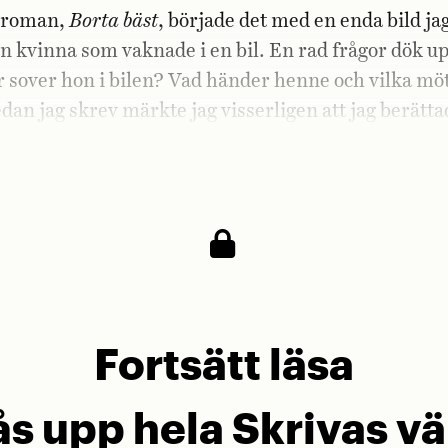
a roman,
Borta bäst
, började det med en enda bild ja
n kvinna som vaknade i en bil. En rad frågor dök u
 sover hon i bilen? Vad händer henne och vilka mö
an jag skrev märkte jag visserligen att jag berätta
om andra saker, men det kunde jag ta bort i efterha
 boken faktiskt handlade om.
Fortsätt läsa
lås upp hela Skrivas vä