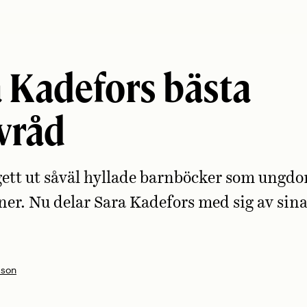
 Kadefors bästa
vråd
ett ut såväl hyllade barnböcker som ungd
er. Nu delar Sara Kadefors med sig av sina
sson