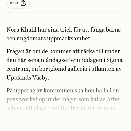
DELA
Nora Khalil har sina trick för att fånga barns
och ungdomars uppmärksamhet.
Frågan är om de kommer att räcka till under
den här sena måndagseftermiddagen i Sigma
centrum, en bortglömd galleria i utkanten av
Upplands Väsby.
På uppdrag av kommunen ska hon hålla i en
poesiworkshop under något som kallas After
school, ett slags frivilligt fritids för de 9–12-
åringar i området som inte har svenska som
modersmål.