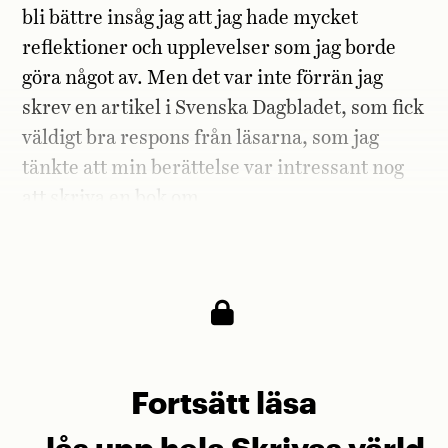
bli bättre insåg jag att jag hade mycket
reflektioner och upplevelser som jag borde
göra något av. Men det var inte förrän jag
skrev en artikel i Svenska ­Dagbladet, som fick
väldigt bra respons från läsarna, som jag
tänkte att min berättelse var intressant nog
att skriva en bok om.
Hur såg din skrivprocess ut?
Fortsätt läsa
– lås upp hela Skrivas värld