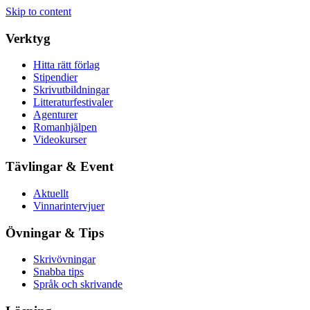
Skip to content
Verktyg
Hitta rätt förlag
Stipendier
Skrivutbildningar
Litteraturfestivaler
Agenturer
Romanhjälpen
Videokurser
Tävlingar & Event
Aktuellt
Vinnarintervjuer
Övningar & Tips
Skrivövningar
Snabba tips
Språk och skrivande