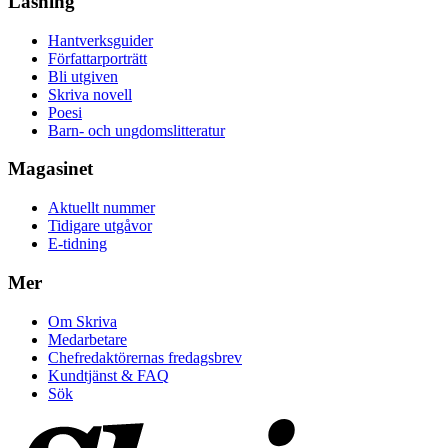
Läsning
Hantverksguider
Författarporträtt
Bli utgiven
Skriva novell
Poesi
Barn- och ungdomslitteratur
Magasinet
Aktuellt nummer
Tidigare utgåvor
E-tidning
Mer
Om Skriva
Medarbetare
Chefredaktörernas fredagsbrev
Kundtjänst & FAQ
Sök