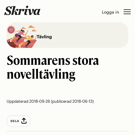
Skip
Logga in
to
content
Tävling
Sommarens stora
novelltävling
Uppdaterad 2018-09-26 (publicerad 2018-06-13)
DELA