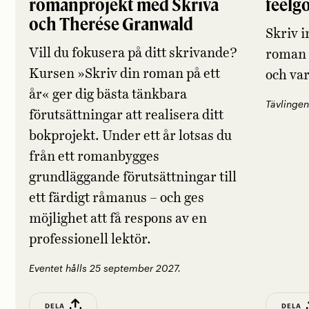
romanprojekt med Skriva
feelg
och Therése Granwald
Skriv i
Vill du fokusera på ditt skrivande?
roman 
Kursen »Skriv din roman på ett
och va
år« ger dig bästa tänkbara
Tävlingen
förutsättningar att realisera ditt
bokprojekt. Under ett år lotsas du
från ett romanbygges
grundläggande förutsättningar till
ett färdigt råmanus – och ges
möjlighet att få respons av en
professionell lektör.
Eventet hålls 25 september 2027.
DELA
DELA