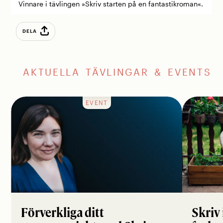
Vinnare i tävlingen »Skriv starten på en fantastikroman«.
DELA
AKTUELLA TÄVLINGAR & EVENTS
EVENT
Förverkliga ditt
Skriv 