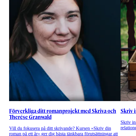
Förverkliga ditt romanprojekt med Skriva och
Skriv 
Therése Granwald
Skriv i
relation
Vill du fokusera på ditt skrivande? Kursen »Skriv din
roman på ett år« ger dig bästa tänkbara förutsättningar att