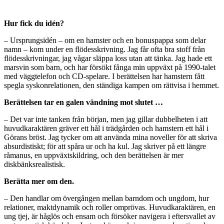
Hur fick du idén?
– Ursprungsidén – om en hamster och en bonuspappa som delar
namn – kom under en flödesskrivning. Jag får ofta bra stoff från
flödesskrivningar, jag vågar släppa loss utan att tänka. Jag hade ett
marsvin som barn, och har försökt fånga min uppväxt på 1990-talet
med väggtelefon och CD-spelare. I berättelsen har hamstern fått
spegla syskonrelationen, den ständiga kampen om rättvisa i hemmet.
Berättelsen tar en galen vändning mot slutet …
– Det var inte tanken från början, men jag gillar dubbelheten i att
huvudkaraktären gräver ett hål i trädgården och hamstern ett hål i
Görans bröst. Jag tycker om att använda mina noveller för att skriva
absurdistiskt; för att spåra ur och ha kul. Jag skriver på ett längre
råmanus, en uppväxtskildring, och den berättelsen är mer
diskbänksrealistisk.
Berätta mer om den.
– Den handlar om övergången mellan barndom och ungdom, hur
relationer, maktdynamik och roller omprövas. Huvudkaraktären, en
ung tjej, är håglös och ensam och försöker navigera i eftersvallet av