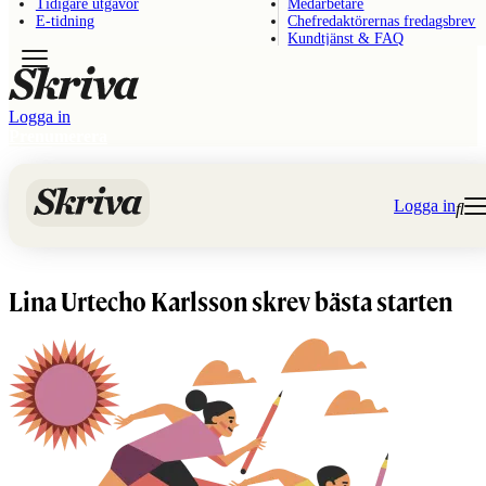
Tidigare utgåvor
Medarbetare
Skip to content
E-tidning
Chefredaktörernas fredagsbrev
Kundtjänst & FAQ
Sök
Logga in
Prenumerera
Logga in
Lina Urtecho Karlsson skrev bästa starten