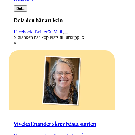
Dela
Dela den här artikeln
Facebook
Twitter/X
Mail
Sidlänken har kopierats till urklipp!
x
x
Viveka Enander skrev bästa starten