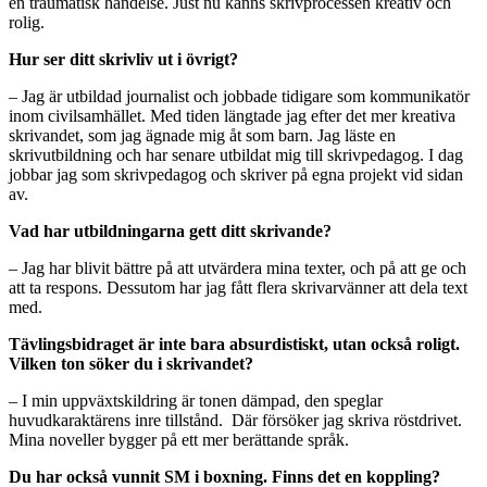
en traumatisk händelse. Just nu känns skrivprocessen kreativ och
rolig.
Hur ser ditt skrivliv ut i övrigt?
– Jag är utbildad journalist och jobbade tidigare som kommunikatör
inom civilsamhället. Med tiden längtade jag efter det mer kreativa
skrivandet, som jag ägnade mig åt som barn. Jag läste en
skrivutbildning och har senare utbildat mig till skrivpedagog. I dag
jobbar jag som skrivpedagog och skriver på egna projekt vid sidan
av.
Vad har utbildningarna gett ditt skrivande?
– Jag har blivit bättre på att utvärdera mina texter, och på att ge och
att ta respons. Dessutom har jag fått flera skrivarvänner att dela text
med.
Tävlingsbidraget är inte bara absurdistiskt, utan också roligt.
Vilken ton söker du i skrivandet?
– I min uppväxtskildring är tonen dämpad, den speglar
huvudkaraktärens inre tillstånd.
Där försöker jag skriva röstdrivet.
Mina noveller bygger på ett mer berättande språk.
Du har också vunnit SM i boxning. Finns det en koppling?