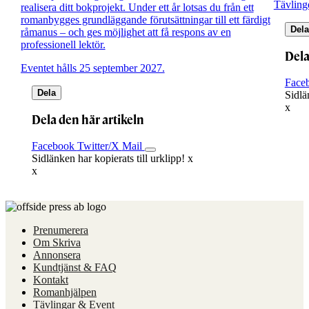
Tävling
realisera ditt bokprojekt. Under ett år lotsas du från ett
romanbygges grundläggande förutsättningar till ett färdigt
Dela
råmanus – och ges möjlighet att få respons av en
professionell lektör.
Dela
Eventet hålls 25 september 2027.
Face
Dela
Sidlä
x
Dela den här artikeln
Facebook
Twitter/X
Mail
Sidlänken har kopierats till urklipp!
x
x
Prenumerera
Om Skriva
Annonsera
Kundtjänst & FAQ
Kontakt
Romanhjälpen
Tävlingar & Event