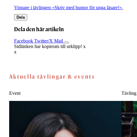
Vinnare i tävlingen »Skriv med humor för unga läsare!«.
Dela
Dela den här artikeln
Facebook
Twitter/X
Mail
Sidlänken har kopierats till urklipp!
x
x
Aktuella tävlingar & events
Event
Tävling