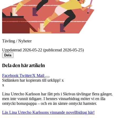
Tävling / Nyheter
Uppdaterad 2026-05-22 (publicerad 2026-05-25)
Dela
Dela den här artikeln
Facebook
Twitter/X
Mail
Sidlänken har kopierats till urklipp!
x
x
Lina Urtecho Karlsson har fått pris i Skrivas tävlingar flera gånger,
men inte vunnit tidigare. I hennes vinnarbidrag möter vi en illa
omtyckt bonuspappa – och en än sämre omtyckt hamster.
Läs Lina Urtecho Karlssons vinnande novellbidrag här!