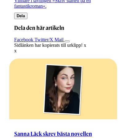
Vinnare i tävlingen »Skriv starten på en
fantastikroman«.
Dela
Dela den här artikeln
Facebook
Twitter/X
Mail
Sidlänken har kopierats till urklipp!
x
x
Sanna Läck skrev bästa novellen