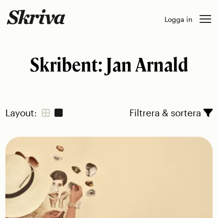
Skip
Logga in
to
content
Skribent:
Jan Arnald
Layout:
Filtrera & sortera