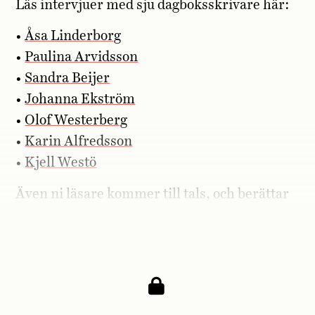
Läs intervjuer med sju dagboksskrivare här:
•
Åsa Linderborg
•
Paulina Arvidsson
•
Sandra Beijer
•
Johanna ­Ekström
•
Olof Westerberg
•
Karin Alfredsson
•
Kjell Westö
Även ni läsare kommer till tals, och berättar
här
med egna ord vad dagboksskrivandet
betyder för er.