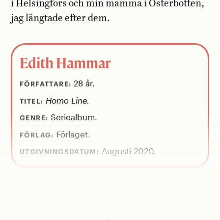
i Helsingfors och min mamma i Öster­botten,
jag längtade efter dem.
Edith Hammar
28 år.
FÖRFATTARE:
Homo Line.
TITEL:
Seriealbum.
GENRE:
Förlaget.
FÖRLAG:
Augusti 2020.
UTGIVNINGSDATUM:
Vad betyder hemlängtan för dig?