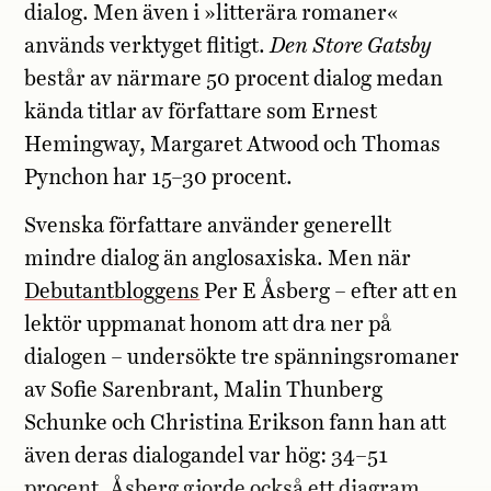
dialog. Men även i »litterära romaner«
används verktyget flitigt.
Den Store Gatsby
består av närmare 50 procent dialog medan
kända titlar av författare som Ernest
Hemingway, Margaret Atwood och Thomas
Pynchon har 15–30 procent.
Svenska författare använder generellt
mindre dialog än anglosaxiska. Men när
Debutantbloggens
Per E Åsberg – efter att en
lektör uppmanat honom att dra ner på
dialogen – undersökte tre spänningsromaner
av Sofie Sarenbrant, Malin Thunberg
Schunke och Christina Erikson fann han att
även deras dialogandel var hög: 34–51
procent. Åsberg gjorde också ett diagram