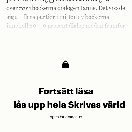
över
var
i böckerna dialogen fanns. Det visade
sig att flera partier i mitten av böckerna
innehöll 80–90 procent dialog medan framför
allt starten krävde mer berättande text för att
etablera berättelse, karaktärer och miljö.
Fortsätt läsa
– lås upp hela Skrivas värld
Ingen bindningstid.