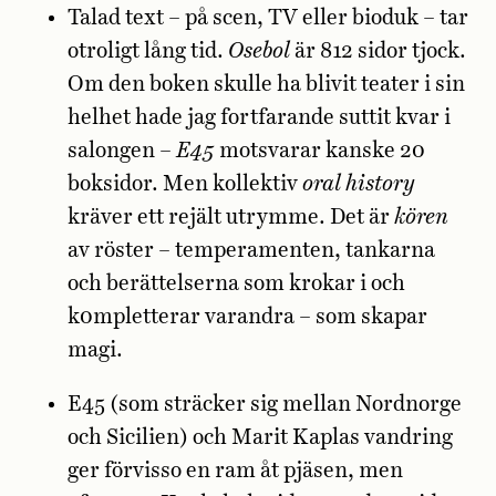
Talad text – på scen, TV eller bioduk – tar
otroligt lång tid.
Osebol
är 812 sidor tjock.
Om den boken skulle ha blivit teater i sin
helhet hade jag fortfarande suttit kvar i
salongen –
E45
motsvarar kanske 20
boksidor. Men kollektiv
oral history
kräver ett rejält utrymme. Det är
kören
av röster – temperamenten, tankarna
och berättelserna som krokar i och
k0mpletterar varandra – som skapar
magi.
E45 (som sträcker sig mellan Nordnorge
och Sicilien) och Marit Kaplas vandring
ger förvisso en ram åt pjäsen, men