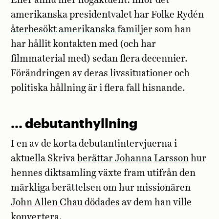
Eller ännu mer högaktuellt: inför det
amerikanska presidentvalet har Folke Rydén
återbesökt amerikanska familjer
som han
har hållit kontakten med (och har
filmmaterial med) sedan flera decennier.
Förändringen av deras livssituationer och
politiska hållning är i flera fall hisnande.
… debutanthyllning
I en av de korta debutantintervjuerna i
aktuella Skriva
berättar Johanna Larsson
hur
hennes diktsamling växte fram utifrån den
märkliga berättelsen om hur missionären
John Allen Chau dödades
av dem han ville
konvertera.