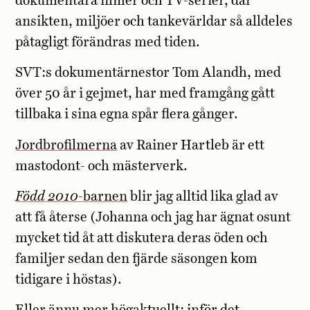
dokumentära filmer och TV-serier, där
ansikten, miljöer och tankevärldar så alldeles
påtagligt förändras med tiden.
SVT:s dokumentärnestor Tom Alandh, med
över 50 år i gejmet, har med framgång gått
tillbaka i sina egna spår flera gånger.
Jordbrofilmerna
av Rainer Hartleb är ett
mastodont- och mästerverk.
Född 2010
-barnen
blir jag alltid lika glad av
att få återse (Johanna och jag har ägnat osunt
mycket tid åt att diskutera deras öden och
familjer sedan den fjärde säsongen kom
tidigare i höstas).