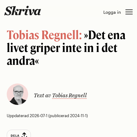
Skip
Logga in
to
content
Tobias Regnell:
»Det ena
livet griper inte in i det
andra«
Text av
Tobias Regnell
Uppdaterad 2026-07-1 (publicerad 2024-11-1)
DELA