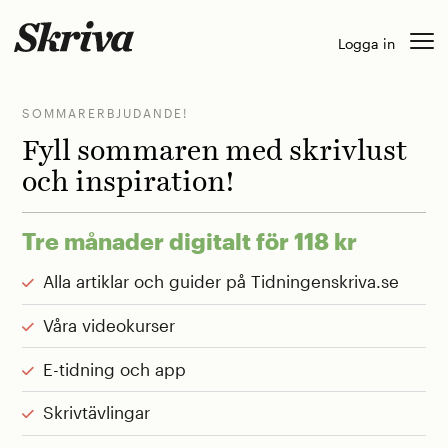
Skip
to
Logga in
content
SOMMARERBJUDANDE!
Fyll sommaren med skrivlust
och inspiration!
Tre månader digitalt för 118 kr
Alla artiklar och guider på Tidningenskriva.se
Våra videokurser
E-tidning och app
Skrivtävlingar