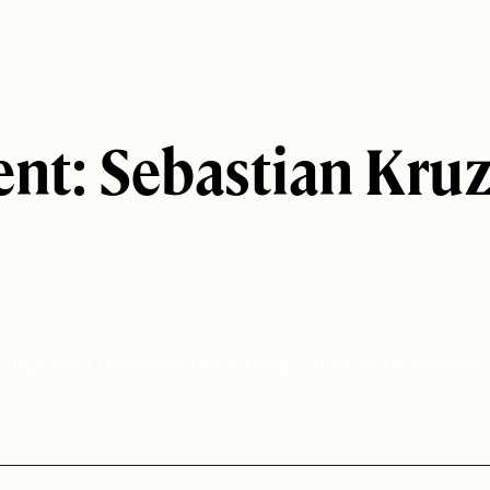
ent:
Sebastian Kru
Inga sidor matchade din sökning. Pröva en ny sökning!