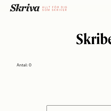
Skip
ALLT FÖR DIG
SOM SKRIVER
to
content
Skrib
Antal:
0
Sök