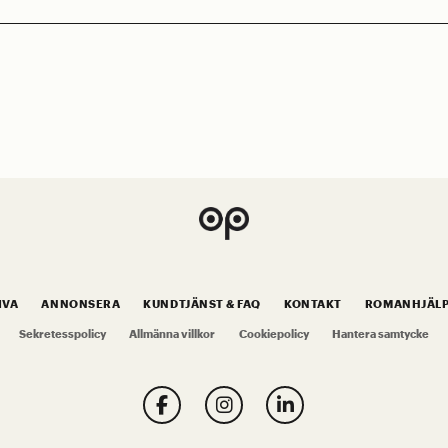
IVA
ANNONSERA
KUNDTJÄNST & FAQ
KONTAKT
ROMANHJÄL
Sekretesspolicy
Allmänna villkor
Cookiepolicy
Hantera samtycke