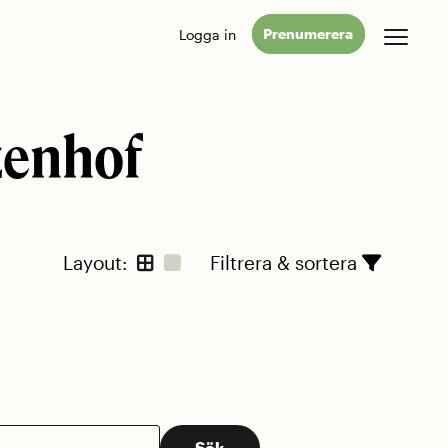
Logga in
Prenumerera
zenhof
Layout:
Filtrera & sortera
Sök