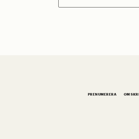
efter:
PRENUMERERA
OM SKR