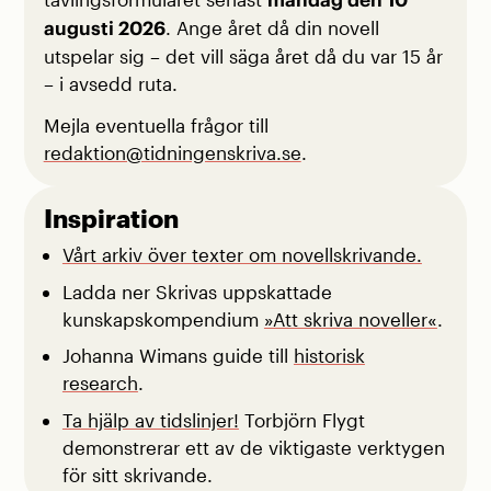
måndag den 10
augusti 2026
. Ange året då din novell
utspelar sig – det vill säga året då du var 15 år
– i avsedd ruta.
Mejla eventuella frågor till
redaktion@tidningenskriva.se
.
Inspiration
Vårt arkiv över texter om novellskrivande.
Ladda ner Skrivas uppskattade
kunskapskompendium
»Att skriva noveller«
.
Johanna Wimans guide till
historisk
research
.
Ta hjälp av tidslinjer!
Torbjörn Flygt
demonstrerar ett av de viktigaste verktygen
för sitt skrivande.