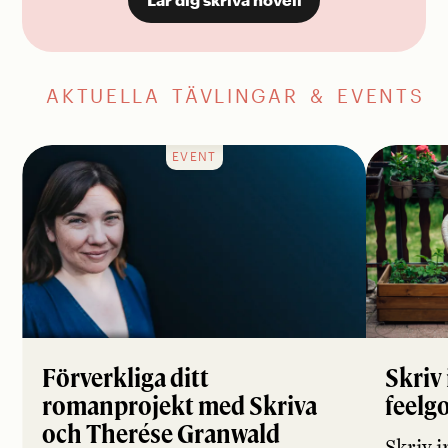
AKTUELLA TÄVLINGAR & EVENTS
EVENT
Förverkliga ditt
Skriv 
romanprojekt med Skriva
feelg
och Therése Granwald