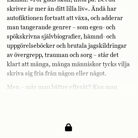
skriver är mer än ditt lilla liv«. Ändå har
autofiktionen fortsatt att växa, och adderar
man tangerande genrer – som egen- och
spökskrivna självbiografier, hämnd- och
uppgörelseböcker och brutala jagskildringar
av övergrepp, trauman och sorg – står det
klart att många, många människor tycks vilja
skriva sig fria från någon eller något.
Men – mår man bättre efteråt?
Kan
man
verkligen skriva sig fri – och hur gör man i så
fall?