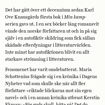
Det har gått över ett decennium sedan Karl
Ove Knausgårds första bok i
Min kamp
-
serien gavs ut. I en sex böcker lång romansvit
vände den norske författaren ut och in på sig
själv i en autofiktiv skildring som fick sällan
skådade efterdyningar i litteraturvärlden.
Inte minst har autofiktionen blivit en allt
starkare strömning i litteraturen.
Fenomenet har varit omdebatterat. Maria
Schottenius frågade sig i en krönika i Dagens
Nyheter vad som skulle ske när allt fler
författare »riktade blickarna mot sin egen
navel« och i en annan krönika utbrast Kerstin
Ekman: »För guds skull, hitta på! Det du