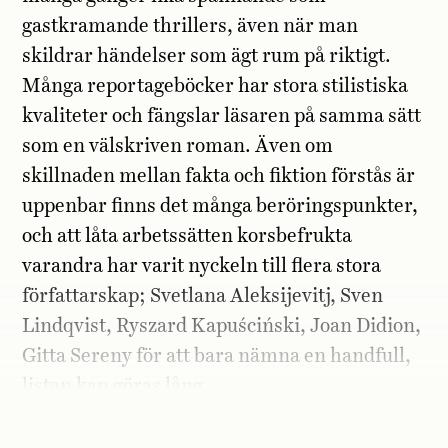
gastkramande thrillers, även när man
skildrar händelser som ägt rum på riktigt.
Många reportageböcker har stora stilistiska
kvaliteter och fängslar läsaren på samma sätt
som en välskriven roman. Även om
skillnaden mellan fakta och fiktion förstås är
uppenbar finns det många beröringspunkter,
och att låta arbetssätten korsbefrukta
varandra har varit nyckeln till flera stora
författarskap; Svetlana Aleksijevitj, Sven
Lindqvist, Ryszard Kapuściński, Joan Didion,
Gitta Sereny för att bara nämna en handfull,
listan kan göras lång.