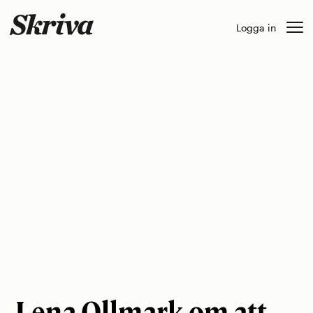
Skip
Logga in
to
content
Lena Ollmark om att